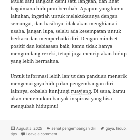
Mulai satu langkah demi satu langkah, dan lihat
bagaimana hidupmu berubah. Apapun yang kamu
lakukan, ingatlah untuk melakukannya dengan
semangat, dan hasilnya tidak akan menghianati
usaha. Jangan lupa, selalu ada kesempatan untuk
berkaca dan memperbaiki diri. Dengan mindset
positif dan kebiasaan baik, kamu tidak hanya
mengundang rezeki, tetapi juga menciptakan hidup
yang lebih bermakna.
Untuk informasi lebih lanjut dan panduan menarik
mengenai gaya hidup dan pengembangan diri
lainnya, cobalah kunjungi
ruayjang
. Di sana, kamu
akan menemukan banyak inspirasi yang bisa
mengubah hidupmu!
Posted
Categories
Tags
August 5, 2025
sehat pengembangan diri
gaya
,
hidup
,
on
on Dari Sarapan Sehat Sampai Mindset Positif
tips
Leave a comment