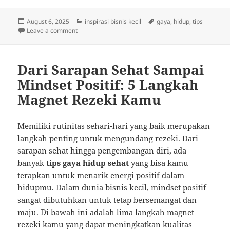
Posted
Categories
Tags
August 6, 2025
inspirasi bisnis kecil
gaya
,
hidup
,
tips
on
on Jalan Menuju Sukses: Kebiasaan Sehat dan Mindset
Leave a comment
Dari Sarapan Sehat Sampai
Mindset Positif: 5 Langkah
Magnet Rezeki Kamu
Memiliki rutinitas sehari-hari yang baik merupakan
langkah penting untuk mengundang rezeki. Dari
sarapan sehat hingga pengembangan diri, ada
banyak
tips gaya hidup sehat
yang bisa kamu
terapkan untuk menarik energi positif dalam
hidupmu. Dalam dunia bisnis kecil, mindset positif
sangat dibutuhkan untuk tetap bersemangat dan
maju. Di bawah ini adalah lima langkah magnet
rezeki kamu yang dapat meningkatkan kualitas