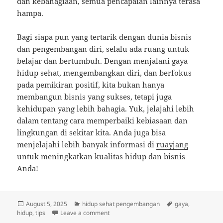
dan kebahagiaan, semua pencapaian lainnya terasa
hampa.
Bagi siapa pun yang tertarik dengan dunia bisnis
dan pengembangan diri, selalu ada ruang untuk
belajar dan bertumbuh. Dengan menjalani gaya
hidup sehat, mengembangkan diri, dan berfokus
pada pemikiran positif, kita bukan hanya
membangun bisnis yang sukses, tetapi juga
kehidupan yang lebih bahagia. Yuk, jelajahi lebih
dalam tentang cara memperbaiki kebiasaan dan
lingkungan di sekitar kita. Anda juga bisa
menjelajahi lebih banyak informasi di
ruayjang
untuk meningkatkan kualitas hidup dan bisnis
Anda!
Posted
Categories
Tags
August 5, 2025
hidup sehat pengembangan
gaya
,
on
on Hidup Sehat dan Bahagia: Kunci Sukse
hidup
,
tips
Leave a comment