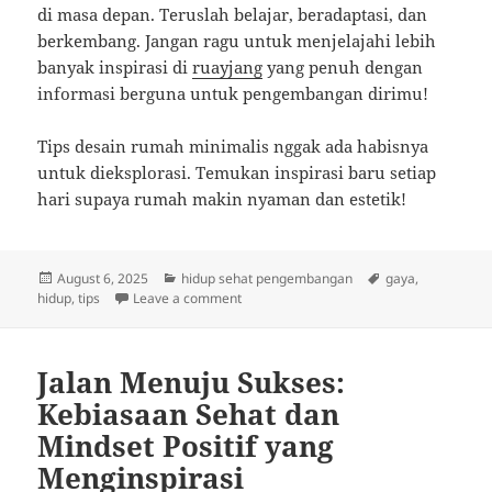
di masa depan. Teruslah belajar, beradaptasi, dan
berkembang. Jangan ragu untuk menjelajahi lebih
banyak inspirasi di
ruayjang
yang penuh dengan
informasi berguna untuk pengembangan dirimu!
Tips desain rumah minimalis nggak ada habisnya
untuk dieksplorasi. Temukan inspirasi baru setiap
hari supaya rumah makin nyaman dan estetik!
Posted
Categories
Tags
August 6, 2025
hidup sehat pengembangan
gaya
,
on
on Mulai Hari dengan Energi Positif: Keb
hidup
,
tips
Leave a comment
Jalan Menuju Sukses:
Kebiasaan Sehat dan
Mindset Positif yang
Menginspirasi