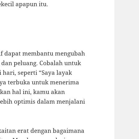
ecil apapun itu.
gatif dapat membantu mengubah
dan peluang. Cobalah untuk
 hari, seperti “Saya layak
aya terbuka untuk menerima
kan hal ini, kamu akan
ebih optimis dalam menjalani
kaitan erat dengan bagaimana