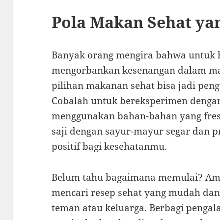
Pola Makan Sehat y
Banyak orang mengira bahwa untuk h
mengorbankan kesenangan dalam ma
pilihan makanan sehat bisa jadi pe
Cobalah untuk bereksperimen deng
menggunakan bahan-bahan yang fres
saji dengan sayur-mayur segar dan p
positif bagi kesehatanmu.
Belum tahu bagaimana memulai? Amb
mencari resep sehat yang mudah dan 
teman atau keluarga. Berbagi penga