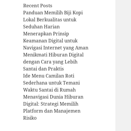
Recent Posts
Panduan Memilih Biji Kopi
Lokal Berkualitas untuk
Seduhan Harian
Menerapkan Prinsip
Keamanan Digital untuk
Navigasi Internet yang Aman
Menikmati Hiburan Digital
dengan Cara yang Lebih
Santai dan Praktis
Ide Menu Camilan Roti
Sederhana untuk Temani
Waktu Santai di Rumah
Menavigasi Dunia Hiburan
Digital: Strategi Memilih
Platform dan Manajemen
Risiko