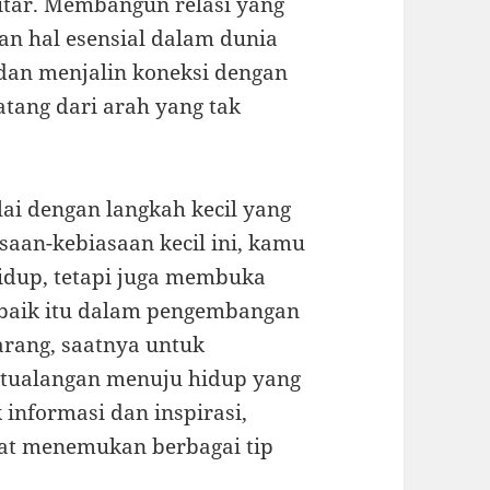
kitar. Membangun relasi yang
n hal esensial dalam dunia
dan menjalin koneksi dengan
atang dari arah yang tak
ai dengan langkah kecil yang
aan-kebiasaan kecil ini, kamu
idup, tetapi juga membuka
 baik itu dalam pengembangan
arang, saatnya untuk
tualangan menuju hidup yang
 informasi dan inspirasi,
at menemukan berbagai tip