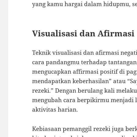
yang kamu hargai dalam hidupmu, sek
Visualisasi dan Afirmasi
Teknik visualisasi dan afirmasi ne
cara pandangmu terhadap tantangan 
mengucapkan affirmasi positif di pagi
mendapatkan keberhasilan” atau “S
rezeki.” Dengan berulang kali melaku
mengubah cara berpikirmu menjadi l
aktivitas harian.
Kebiasaan pemanggil rezeki juga ber