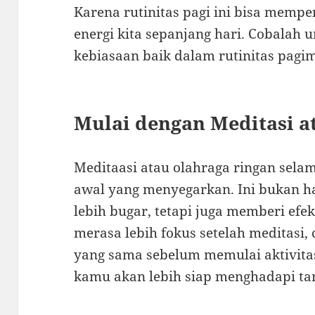
Karena rutinitas pagi ini bisa memp
energi kita sepanjang hari. Cobala
kebiasaan baik dalam rutinitas pagi
Mulai dengan Meditasi a
Meditaasi atau olahraga ringan selam
awal yang menyegarkan. Ini bukan 
lebih bugar, tetapi juga memberi efek
merasa lebih fokus setelah meditasi
yang sama sebelum memulai aktivita
kamu akan lebih siap menghadapi ta