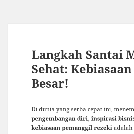
Langkah Santai 
Sehat: Kebiasaan 
Besar!
Di dunia yang serba cepat ini, men
pengembangan diri, inspirasi bisnis
kebiasaan pemanggil rezeki
adalah 