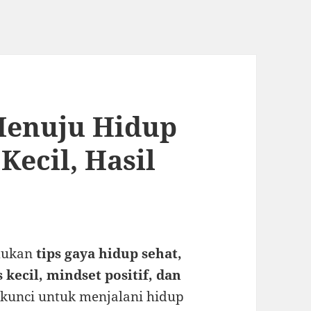
Menuju Hidup
Kecil, Hasil
emukan
tips gaya hidup sehat,
 kecil, mindset positif, dan
kunci untuk menjalani hidup