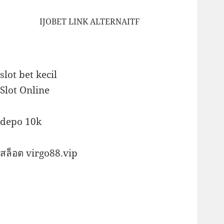
IJOBET LINK ALTERNAITF
slot bet kecil
Slot Online
depo 10k
สล็อต virgo88.vip