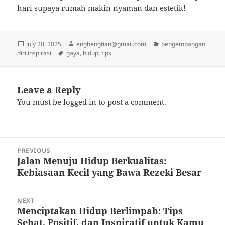
hari supaya rumah makin nyaman dan estetik!
Posted
Author
Categories
July 20, 2025
engbengtian@gmail.com
pengembangan
on
Tags
diri inspirasi
gaya
,
hidup
,
tips
Leave a Reply
You must be
logged in
to post a comment.
Post
PREVIOUS
navigation
Jalan Menuju Hidup Berkualitas:
Previous
Kebiasaan Kecil yang Bawa Rezeki Besar
post:
NEXT
Menciptakan Hidup Berlimpah: Tips
Next
Sehat, Positif, dan Inspiratif untuk Kamu
post: