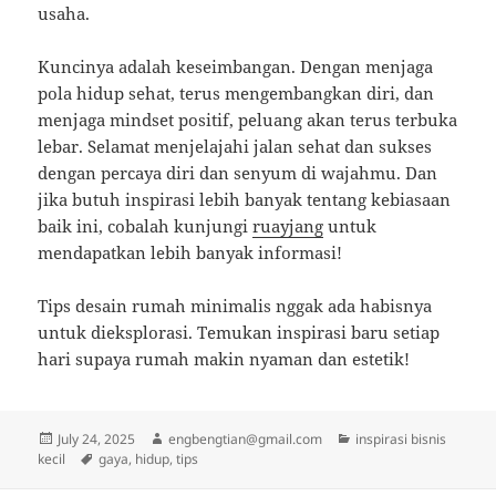
usaha.
Kuncinya adalah keseimbangan. Dengan menjaga
pola hidup sehat, terus mengembangkan diri, dan
menjaga mindset positif, peluang akan terus terbuka
lebar. Selamat menjelajahi jalan sehat dan sukses
dengan percaya diri dan senyum di wajahmu. Dan
jika butuh inspirasi lebih banyak tentang kebiasaan
baik ini, cobalah kunjungi
ruayjang
untuk
mendapatkan lebih banyak informasi!
Tips desain rumah minimalis nggak ada habisnya
untuk dieksplorasi. Temukan inspirasi baru setiap
hari supaya rumah makin nyaman dan estetik!
Posted
Author
Categories
July 24, 2025
engbengtian@gmail.com
inspirasi bisnis
on
Tags
kecil
gaya
,
hidup
,
tips