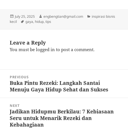
Posted
Author
Categories
July 25, 2025
engbengtian@gmail.com
inspirasi bisnis
on
Tags
kecil
gaya
,
hidup
,
tips
Leave a Reply
You must be
logged in
to post a comment.
Post
PREVIOUS
navigation
Buka Pintu Rezeki: Langkah Santai
Previous
Menuju Gaya Hidup Sehat dan Sukses
post:
NEXT
Jadikan Hidupmu Berkilau: 7 Kebiasaan
Next
Seru untuk Menarik Rezeki dan
post:
Kebahagiaan