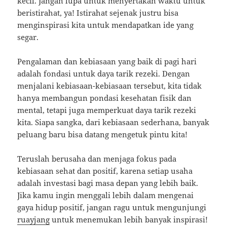
kecil. Jangan lupa untuk menyertakan waktu untuk
beristirahat, ya! Istirahat sejenak justru bisa
menginspirasi kita untuk mendapatkan ide yang
segar.
Pengalaman dan kebiasaan yang baik di pagi hari
adalah fondasi untuk daya tarik rezeki. Dengan
menjalani kebiasaan-kebiasaan tersebut, kita tidak
hanya membangun pondasi kesehatan fisik dan
mental, tetapi juga memperkuat daya tarik rezeki
kita. Siapa sangka, dari kebiasaan sederhana, banyak
peluang baru bisa datang mengetuk pintu kita!
Teruslah berusaha dan menjaga fokus pada
kebiasaan sehat dan positif, karena setiap usaha
adalah investasi bagi masa depan yang lebih baik.
Jika kamu ingin menggali lebih dalam mengenai
gaya hidup positif, jangan ragu untuk mengunjungi
ruayjang
untuk menemukan lebih banyak inspirasi!