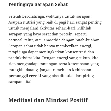
Pentingnya Sarapan Sehat
Setelah berolahraga, waktunya untuk sarapan!
Asupan nutrisi yang baik di pagi hari sangat penting
untuk menjalani aktivitas sehari-hari. Pilihlah
sarapan yang kaya serat dan protein, seperti
oatmeal, telur, atau smoothie dengan buah-buahan.
Sarapan sehat tidak hanya memberikan energi,
tetapi juga dapat meningkatkan konsentrasi dan
produktivitas kita. Dengan energi yang cukup, kita
siap menghadapi tantangan serta kesempatan yang
mungkin datang. Jangan remehkan
kebiasaan
pemanggil rezeki
yang bisa dimulai dari piring
sarapan kita!
Meditasi dan Mindset Positif