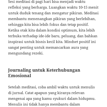
Sesi meditasi di pagi hari bisa menjadi waktu
refleksi yang berharga. Luangkan waktu 10-15 menit
untuk duduk tenang dan mengatur pikiran. Meditasi
membantu menenangkan pikiran yang berlebihan,
sehingga kita bisa lebih fokus dan tetap positif.
Ketika otak kita dalam kondisi optimum, kita lebih
terbuka terhadap ide-ide baru, peluang, dan bahkan
inspirasi untuk bisnis kecil kita. Mindset positif ini
sangat penting untuk memancarkan aura yang
mengundang rezeki.
Journaling untuk Keterhubungan
Emosional
Setelah meditasi, coba ambil waktu untuk menulis
di jurnal. Catat apapun yang kiranya relevan
mengenai apa yang kamu syukuri dalam hidupmu.
Menulis ini tidak hanya membantu dalam