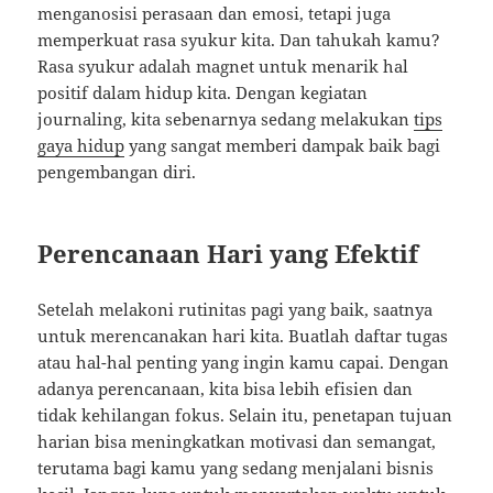
menganosisi perasaan dan emosi, tetapi juga
memperkuat rasa syukur kita. Dan tahukah kamu?
Rasa syukur adalah magnet untuk menarik hal
positif dalam hidup kita. Dengan kegiatan
journaling, kita sebenarnya sedang melakukan
tips
gaya hidup
yang sangat memberi dampak baik bagi
pengembangan diri.
Perencanaan Hari yang Efektif
Setelah melakoni rutinitas pagi yang baik, saatnya
untuk merencanakan hari kita. Buatlah daftar tugas
atau hal-hal penting yang ingin kamu capai. Dengan
adanya perencanaan, kita bisa lebih efisien dan
tidak kehilangan fokus. Selain itu, penetapan tujuan
harian bisa meningkatkan motivasi dan semangat,
terutama bagi kamu yang sedang menjalani bisnis