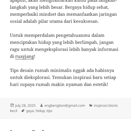
apapun, akan menghantarkan kamu pada langkah-
langkah yang lebih besar. Bergaya hidup sehat,
memperbaiki mindset dan memanfaatkan jaringan
sosial adalah pilar utama dari kesuksesan.
Untuk memperdalam pengetahuanmu dalam
menciptakan hidup yang lebih berlimpah, jangan
ragu untuk mengeksplorasi lebih banyak informasi
di
ruayjang
!
Tips desain rumah minimalis nggak ada habisnya
untuk dieksplorasi. Temukan inspirasi baru setiap
hari supaya rumah makin nyaman dan estetik!
Posted
Author
Categories
July 28, 2025
engbengtian@gmail.com
inspirasi bisnis
on
Tags
kecil
gaya
,
hidup
,
tips