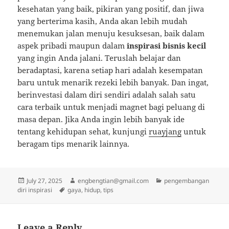
kesehatan yang baik, pikiran yang positif, dan jiwa
yang berterima kasih, Anda akan lebih mudah
menemukan jalan menuju kesuksesan, baik dalam
aspek pribadi maupun dalam
inspirasi bisnis kecil
yang ingin Anda jalani. Teruslah belajar dan
beradaptasi, karena setiap hari adalah kesempatan
baru untuk menarik rezeki lebih banyak. Dan ingat,
berinvestasi dalam diri sendiri adalah salah satu
cara terbaik untuk menjadi magnet bagi peluang di
masa depan. Jika Anda ingin lebih banyak ide
tentang kehidupan sehat, kunjungi
ruayjang
untuk
beragam tips menarik lainnya.
Posted
Author
Categories
July 27, 2025
engbengtian@gmail.com
pengembangan
on
Tags
diri inspirasi
gaya
,
hidup
,
tips
Leave a Reply