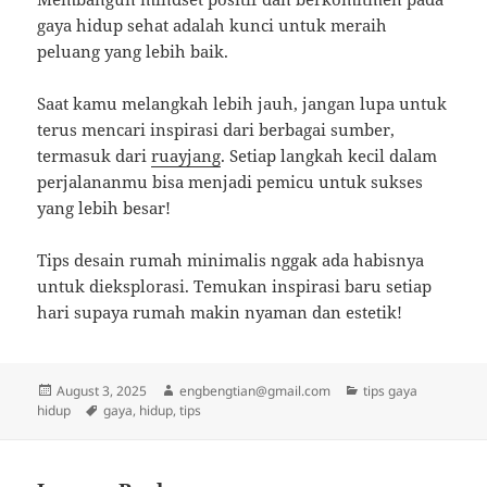
gaya hidup sehat adalah kunci untuk meraih
peluang yang lebih baik.
Saat kamu melangkah lebih jauh, jangan lupa untuk
terus mencari inspirasi dari berbagai sumber,
termasuk dari
ruayjang
. Setiap langkah kecil dalam
perjalananmu bisa menjadi pemicu untuk sukses
yang lebih besar!
Tips desain rumah minimalis nggak ada habisnya
untuk dieksplorasi. Temukan inspirasi baru setiap
hari supaya rumah makin nyaman dan estetik!
Posted
Author
Categories
August 3, 2025
engbengtian@gmail.com
tips gaya
on
Tags
hidup
gaya
,
hidup
,
tips