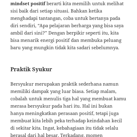
mindset positif
berarti kita memilih untuk melihat
sisi baik dari setiap situasi. Bahkan ketika
menghadapi tantangan, coba untuk bertanya pada
diri sendiri, “Apa pelajaran berharga yang bisa saya
ambil dari sini?” Dengan berpikir seperti itu, kita
bisa menarik energi positif dan membuka peluang
baru yang mungkin tidak kita sadari sebelumnya.
Praktik Syukur
Bersyukur merupakan praktik sederhana namun
memiliki dampak yang luar biasa. Setiap malam,
cobalah untuk menulis tiga hal yang membuat kamu
merasa bersyukur pada hari itu. Hal ini bukan
hanya meningkatkan perasaan positif, tetapi juga
membuat kita lebih peka terhadap keindahan kecil
di sekitar kita. Ingat, kebahagiaan itu tidak selalu
berasal dari hal besar. Terkadang, momen