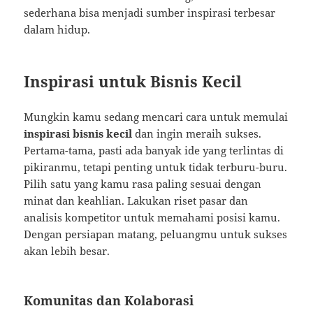
sederhana bisa menjadi sumber inspirasi terbesar
dalam hidup.
Inspirasi untuk Bisnis Kecil
Mungkin kamu sedang mencari cara untuk memulai
inspirasi bisnis kecil
dan ingin meraih sukses.
Pertama-tama, pasti ada banyak ide yang terlintas di
pikiranmu, tetapi penting untuk tidak terburu-buru.
Pilih satu yang kamu rasa paling sesuai dengan
minat dan keahlian. Lakukan riset pasar dan
analisis kompetitor untuk memahami posisi kamu.
Dengan persiapan matang, peluangmu untuk sukses
akan lebih besar.
Komunitas dan Kolaborasi