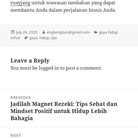
ruayjang
untuk wawasan tambahan yang dapat
membantu Anda dalam perjalanan bisnis Anda.
Posted
Author
Categories
July 24, 2025
engbengtian@gmail.com
gaya hidup
on
Tags
sehat
gaya
,
hidup
,
tips
Leave a Reply
You must be
logged in
to post a comment.
Post
PREVIOUS
navigation
Jadilah Magnet Rezeki: Tips Sehat dan
Previous
Mindset Positif untuk Hidup Lebih
post:
Bahagia
NEXT