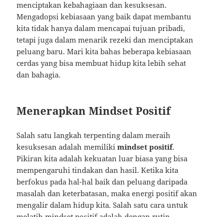
menciptakan kebahagiaan dan kesuksesan.
Mengadopsi kebiasaan yang baik dapat membantu
kita tidak hanya dalam mencapai tujuan pribadi,
tetapi juga dalam menarik rezeki dan menciptakan
peluang baru. Mari kita bahas beberapa kebiasaan
cerdas yang bisa membuat hidup kita lebih sehat
dan bahagia.
Menerapkan Mindset Positif
Salah satu langkah terpenting dalam meraih
kesuksesan adalah memiliki
mindset positif
.
Pikiran kita adalah kekuatan luar biasa yang bisa
mempengaruhi tindakan dan hasil. Ketika kita
berfokus pada hal-hal baik dan peluang daripada
masalah dan keterbatasan, maka energi positif akan
mengalir dalam hidup kita. Salah satu cara untuk
melatih mindset positif adalah dengan rutin