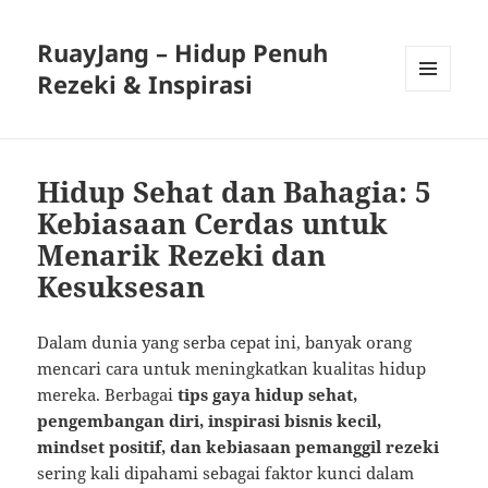
RuayJang – Hidup Penuh
Rezeki & Inspirasi
MENU
AND
WIDGETS
Hidup Sehat dan Bahagia: 5
Kebiasaan Cerdas untuk
Menarik Rezeki dan
Kesuksesan
Dalam dunia yang serba cepat ini, banyak orang
mencari cara untuk meningkatkan kualitas hidup
mereka. Berbagai
tips gaya hidup sehat,
pengembangan diri, inspirasi bisnis kecil,
mindset positif, dan kebiasaan pemanggil rezeki
sering kali dipahami sebagai faktor kunci dalam