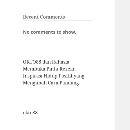
Recent Comments
No comments to show.
OKTO88 dan Rahasia
Membuka Pintu Rezeki:
Inspirasi Hidup Positif yang
Mengubah Cara Pandang
okto88