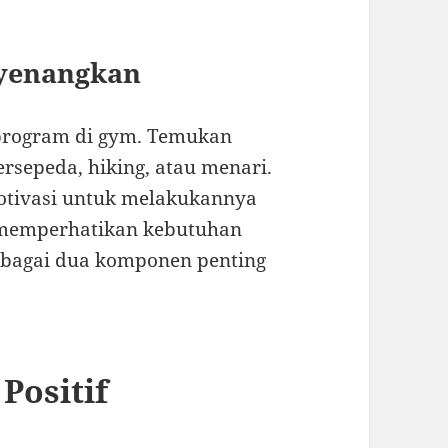
nyenangkan
 program di gym. Temukan
ersepeda, hiking, atau menari.
motivasi untuk melakukannya
k memperhatikan kebutuhan
sebagai dua komponen penting
Positif