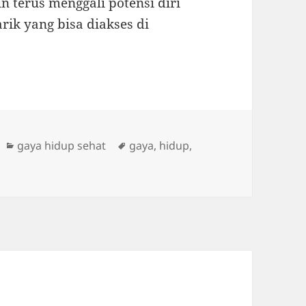
n terus menggali potensi diri
rik yang bisa diakses di
Categories
Tags
gaya hidup sehat
gaya
,
hidup
,