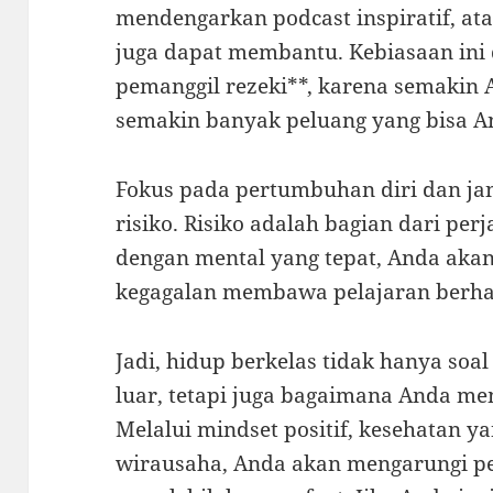
mendengarkan podcast inspiratif, a
juga dapat membantu. Kebiasaan ini
pemanggil rezeki**, karena semakin
semakin banyak peluang yang bisa A
Fokus pada pertumbuhan diri dan ja
risiko. Risiko adalah bagian dari perj
dengan mental yang tepat, Anda ak
kegagalan membawa pelajaran berha
Jadi, hidup berkelas tidak hanya soa
luar, tetapi juga bagaimana Anda me
Melalui mindset positif, kesehatan y
wirausaha, Anda akan mengarungi p