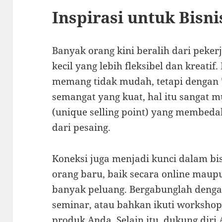
Inspirasi untuk Bisni
Banyak orang kini beralih dari peker
kecil yang lebih fleksibel dan kreati
memang tidak mudah, tetapi dengan
semangat yang kuat, hal itu sangat m
(unique selling point) yang membed
dari pesaing.
Koneksi juga menjadi kunci dalam bi
orang baru, baik secara online maup
banyak peluang. Bergabunglah dengan
seminar, atau bahkan ikuti worksh
produk Anda. Selain itu, dukung di