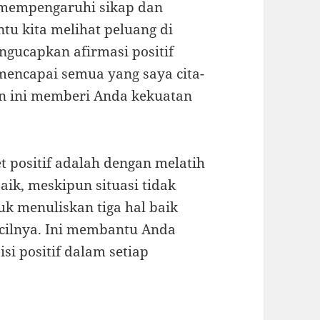
t mempengaruhi sikap dan
ntu kita melihat peluang di
ngucapkan afirmasi positif
mencapai semua yang saya cita-
n ini memberi Anda kekuatan
t positif adalah dengan melatih
aik, meskipun situasi tidak
uk menuliskan tiga hal baik
kecilnya. Ini membantu Anda
i positif dalam setiap