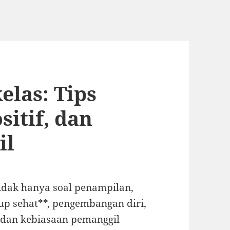
elas: Tips
sitif, dan
il
idak hanya soal penampilan,
up sehat**, pengembangan diri,
f, dan kebiasaan pemanggil