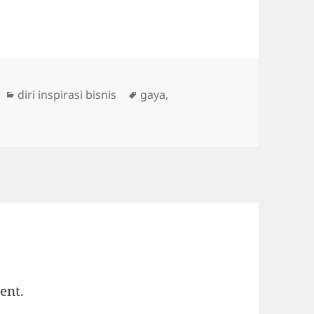
Categories
Tags
diri inspirasi bisnis
gaya
,
ent.