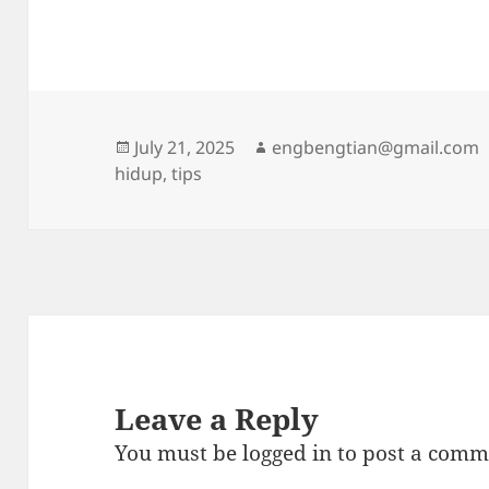
Posted
Author
July 21, 2025
engbengtian@gmail.com
on
hidup
,
tips
Leave a Reply
You must be
logged in
to post a comm