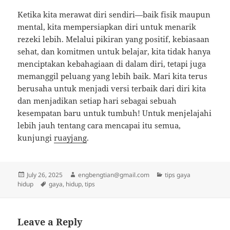
Ketika kita merawat diri sendiri—baik fisik maupun
mental, kita mempersiapkan diri untuk menarik
rezeki lebih. Melalui pikiran yang positif, kebiasaan
sehat, dan komitmen untuk belajar, kita tidak hanya
menciptakan kebahagiaan di dalam diri, tetapi juga
memanggil peluang yang lebih baik. Mari kita terus
berusaha untuk menjadi versi terbaik dari diri kita
dan menjadikan setiap hari sebagai sebuah
kesempatan baru untuk tumbuh! Untuk menjelajahi
lebih jauh tentang cara mencapai itu semua,
kunjungi
ruayjang
.
Posted
Author
Categories
July 26, 2025
engbengtian@gmail.com
tips gaya
on
Tags
hidup
gaya
,
hidup
,
tips
Leave a Reply