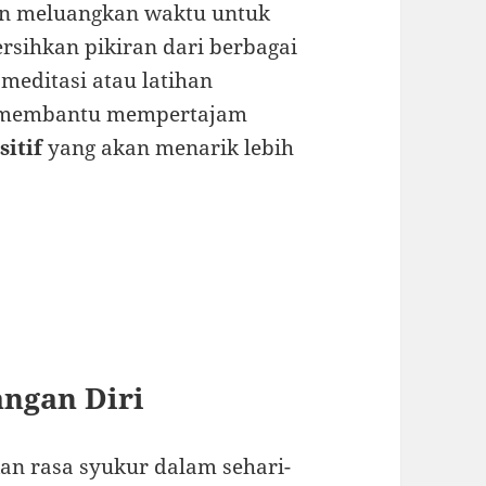
an meluangkan waktu untuk
rsihkan pikiran dari berbagai
meditasi atau latihan
isa membantu mempertajam
sitif
yang akan menarik lebih
ngan Diri
an rasa syukur dalam sehari-