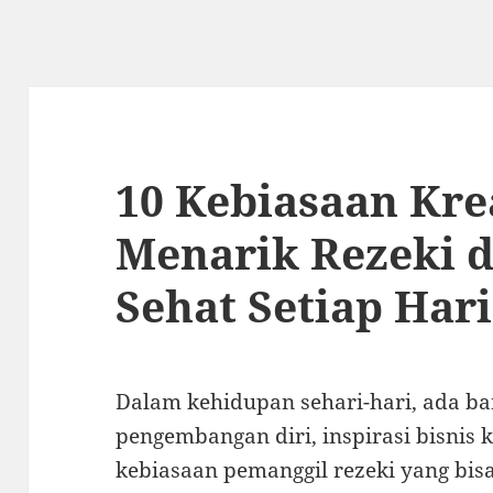
10 Kebiasaan Kre
Menarik Rezeki 
Sehat Setiap Hari
Dalam kehidupan sehari-hari, ada b
pengembangan diri, inspirasi bisnis ke
kebiasaan pemanggil rezeki yang bi