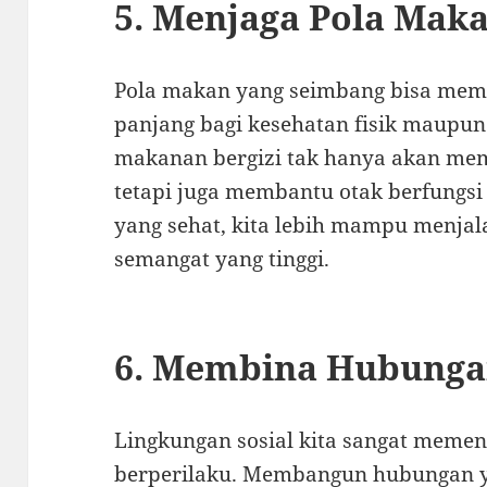
5. Menjaga Pola Mak
Pola makan yang seimbang bisa mem
panjang bagi kesehatan fisik maupu
makanan bergizi tak hanya akan mem
tetapi juga membantu otak berfungsi
yang sehat, kita lebih mampu menjala
semangat yang tinggi.
6. Membina Hubungan
Lingkungan sosial kita sangat memeng
berperilaku. Membangun hubungan ya