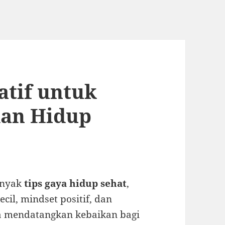
atif untuk
dan Hidup
anyak
tips gaya hidup sehat
,
cil, mindset positif, dan
sa mendatangkan kebaikan bagi