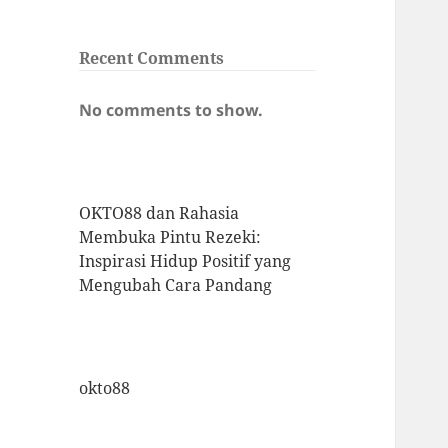
Recent Comments
No comments to show.
OKTO88 dan Rahasia
Membuka Pintu Rezeki:
Inspirasi Hidup Positif yang
Mengubah Cara Pandang
okto88