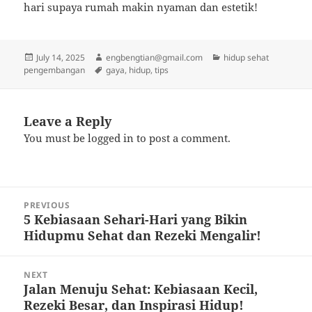
hari supaya rumah makin nyaman dan estetik!
Posted
Author
Categories
July 14, 2025
engbengtian@gmail.com
hidup sehat
on
Tags
pengembangan
gaya
,
hidup
,
tips
Leave a Reply
You must be
logged in
to post a comment.
Post
PREVIOUS
navigation
5 Kebiasaan Sehari-Hari yang Bikin
Previous
Hidupmu Sehat dan Rezeki Mengalir!
post:
NEXT
Jalan Menuju Sehat: Kebiasaan Kecil,
Next
Rezeki Besar, dan Inspirasi Hidup!
post: