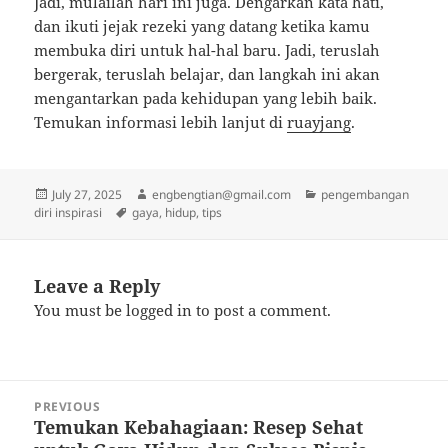
Jadi, mulailah hari ini juga. Dengarkan kata hati,
dan ikuti jejak rezeki yang datang ketika kamu
membuka diri untuk hal-hal baru. Jadi, teruslah
bergerak, teruslah belajar, dan langkah ini akan
mengantarkan pada kehidupan yang lebih baik.
Temukan informasi lebih lanjut di
ruayjang
.
Posted
Author
Categories
July 27, 2025
engbengtian@gmail.com
pengembangan
on
Tags
diri inspirasi
gaya
,
hidup
,
tips
Leave a Reply
You must be
logged in
to post a comment.
Post
PREVIOUS
navigation
Temukan Kebahagiaan: Resep Sehat
Previous