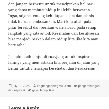
dan jangan berhenti untuk menciptakan hal baru
yang dapat membuat hidup ini lebih berwarna.
Ingat, stigma tentang kehidupan sehat dan bisnis
tidak harus membosankan. Mari kita ubah pola
pikir tersebut dan berikan warna baru pada setiap
langkah yang kita ambil. Kesehatan dan kesuksesan
bisa menjadi berkah dalam hidup kita jika kita mau
berusaha!
Jelajahi lebih lanjut di
ruayjang
untuk inspirasi
lainnya yang memastikan kita berjalan di jalan yang
benar untuk mencapai kesehatan dan kesuksesan.
Posted
Author
Categories
July 12, 2025
engbengtian@gmail.com
pengembangan
on
Tags
diri inspirasi
gaya
,
hidup
,
tips
Leave a Reply