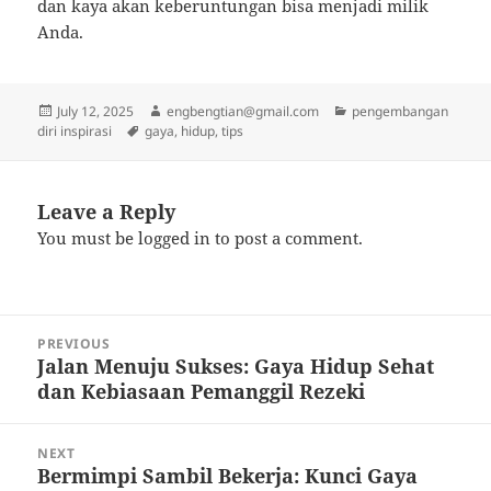
dan kaya akan keberuntungan bisa menjadi milik
Anda.
Posted
Author
Categories
July 12, 2025
engbengtian@gmail.com
pengembangan
on
Tags
diri inspirasi
gaya
,
hidup
,
tips
Leave a Reply
You must be
logged in
to post a comment.
Post
PREVIOUS
navigation
Jalan Menuju Sukses: Gaya Hidup Sehat
Previous
dan Kebiasaan Pemanggil Rezeki
post:
NEXT
Bermimpi Sambil Bekerja: Kunci Gaya
Next