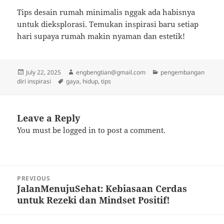
Tips desain rumah minimalis nggak ada habisnya
untuk dieksplorasi. Temukan inspirasi baru setiap
hari supaya rumah makin nyaman dan estetik!
Posted
Author
Categories
July 22, 2025
engbengtian@gmail.com
pengembangan
on
Tags
diri inspirasi
gaya
,
hidup
,
tips
Leave a Reply
You must be
logged in
to post a comment.
Post
PREVIOUS
navigation
JalanMenujuSehat: Kebiasaan Cerdas
Previous
untuk Rezeki dan Mindset Positif!
post: