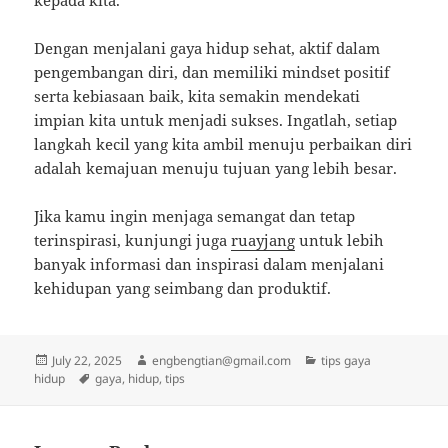
kepada kita.
Dengan menjalani gaya hidup sehat, aktif dalam
pengembangan diri, dan memiliki mindset positif
serta kebiasaan baik, kita semakin mendekati
impian kita untuk menjadi sukses. Ingatlah, setiap
langkah kecil yang kita ambil menuju perbaikan diri
adalah kemajuan menuju tujuan yang lebih besar.
Jika kamu ingin menjaga semangat dan tetap
terinspirasi, kunjungi juga
ruayjang
untuk lebih
banyak informasi dan inspirasi dalam menjalani
kehidupan yang seimbang dan produktif.
Posted
Author
Categories
July 22, 2025
engbengtian@gmail.com
tips gaya
on
Tags
hidup
gaya
,
hidup
,
tips