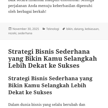
perjalanan Anda menuju keberhasilan dipenuhi
oleh berbagai berkah!
Posted
Categories
Tags
November 30, 2025
Teknologi
bikin
,
datang
,
kebiasaan
,
on
rezeki
,
sederhana
Strategi Bisnis Sederhana
yang Bikin Kamu Selangkah
Lebih Dekat ke Sukses
Strategi Bisnis Sederhana yang
Bikin Kamu Selangkah Lebih
Dekat ke Sukses
Dalam dunia bisnis yang selalu berubah dan