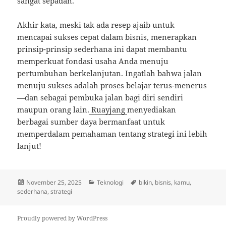
sangat sepadan.
Akhir kata, meski tak ada resep ajaib untuk
mencapai sukses cepat dalam bisnis, menerapkan
prinsip-prinsip sederhana ini dapat membantu
memperkuat fondasi usaha Anda menuju
pertumbuhan berkelanjutan. Ingatlah bahwa jalan
menuju sukses adalah proses belajar terus-menerus
—dan sebagai pembuka jalan bagi diri sendiri
maupun orang lain.
Ruayjang
menyediakan
berbagai sumber daya bermanfaat untuk
memperdalam pemahaman tentang strategi ini lebih
lanjut!
Posted
Categories
Tags
November 25, 2025
Teknologi
bikin
,
bisnis
,
kamu
,
on
sederhana
,
strategi
Proudly powered by WordPress