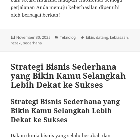
perjalanan Anda menuju keberhasilan dipenuhi
oleh berbagai berkah!
Posted
Categories
Tags
November 30, 2025
Teknologi
bikin
,
datang
,
kebiasaan
,
on
rezeki
,
sederhana
Strategi Bisnis Sederhana
yang Bikin Kamu Selangkah
Lebih Dekat ke Sukses
Strategi Bisnis Sederhana yang
Bikin Kamu Selangkah Lebih
Dekat ke Sukses
Dalam dunia bisnis yang selalu berubah dan