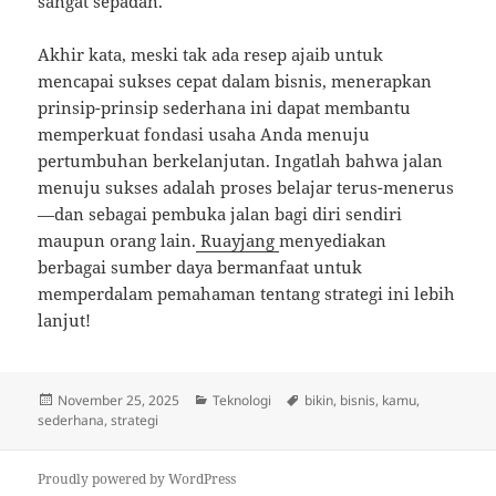
sangat sepadan.
Akhir kata, meski tak ada resep ajaib untuk
mencapai sukses cepat dalam bisnis, menerapkan
prinsip-prinsip sederhana ini dapat membantu
memperkuat fondasi usaha Anda menuju
pertumbuhan berkelanjutan. Ingatlah bahwa jalan
menuju sukses adalah proses belajar terus-menerus
—dan sebagai pembuka jalan bagi diri sendiri
maupun orang lain.
Ruayjang
menyediakan
berbagai sumber daya bermanfaat untuk
memperdalam pemahaman tentang strategi ini lebih
lanjut!
Posted
Categories
Tags
November 25, 2025
Teknologi
bikin
,
bisnis
,
kamu
,
on
sederhana
,
strategi
Proudly powered by WordPress