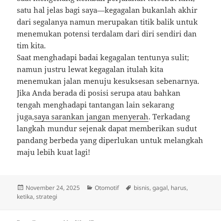
satu hal jelas bagi saya—kegagalan bukanlah akhir
dari segalanya namun merupakan titik balik untuk
menemukan potensi terdalam dari diri sendiri dan
tim kita.
Saat menghadapi badai kegagalan tentunya sulit;
namun justru lewat kegagalan itulah kita
menemukan jalan menuju kesuksesan sebenarnya.
Jika Anda berada di posisi serupa atau bahkan
tengah menghadapi tantangan lain sekarang
juga,
saya sarankan jangan menyerah
. Terkadang
langkah mundur sejenak dapat memberikan sudut
pandang berbeda yang diperlukan untuk melangkah
maju lebih kuat lagi!
Posted
Categories
Tags
November 24, 2025
Otomotif
bisnis
,
gagal
,
harus
,
on
ketika
,
strategi