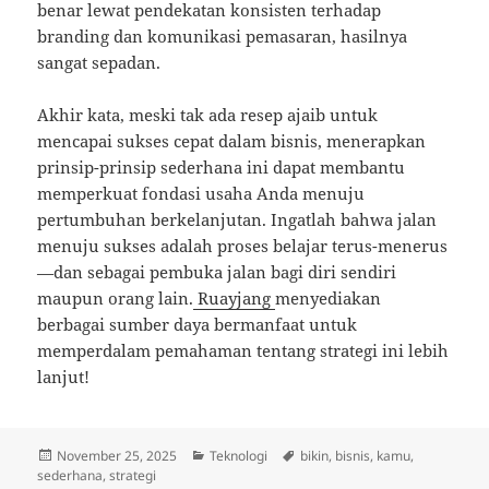
benar lewat pendekatan konsisten terhadap
branding dan komunikasi pemasaran, hasilnya
sangat sepadan.
Akhir kata, meski tak ada resep ajaib untuk
mencapai sukses cepat dalam bisnis, menerapkan
prinsip-prinsip sederhana ini dapat membantu
memperkuat fondasi usaha Anda menuju
pertumbuhan berkelanjutan. Ingatlah bahwa jalan
menuju sukses adalah proses belajar terus-menerus
—dan sebagai pembuka jalan bagi diri sendiri
maupun orang lain.
Ruayjang
menyediakan
berbagai sumber daya bermanfaat untuk
memperdalam pemahaman tentang strategi ini lebih
lanjut!
Posted
Categories
Tags
November 25, 2025
Teknologi
bikin
,
bisnis
,
kamu
,
on
sederhana
,
strategi