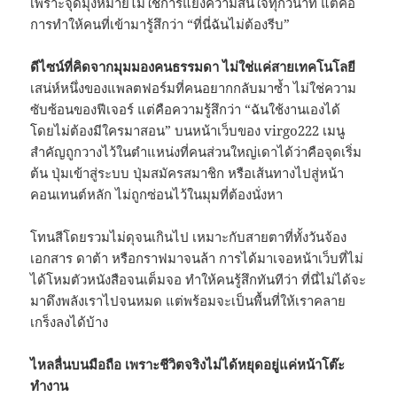
เพราะจุดมุ่งหมายไม่ใช่การแย่งความสนใจทุกวินาที แต่คือ
การทำให้คนที่เข้ามารู้สึกว่า “ที่นี่ฉันไม่ต้องรีบ”
ดีไซน์ที่คิดจากมุมมองคนธรรมดา ไม่ใช่แค่สายเทคโนโลยี
เสน่ห์หนึ่งของแพลตฟอร์มที่คนอยากกลับมาซ้ำ ไม่ใช่ความ
ซับซ้อนของฟีเจอร์ แต่คือความรู้สึกว่า “ฉันใช้งานเองได้
โดยไม่ต้องมีใครมาสอน” บนหน้าเว็บของ virgo222 เมนู
สำคัญถูกวางไว้ในตำแหน่งที่คนส่วนใหญ่เดาได้ว่าคือจุดเริ่ม
ต้น ปุ่มเข้าสู่ระบบ ปุ่มสมัครสมาชิก หรือเส้นทางไปสู่หน้า
คอนเทนต์หลัก ไม่ถูกซ่อนไว้ในมุมที่ต้องนั่งหา
โทนสีโดยรวมไม่ดุจนเกินไป เหมาะกับสายตาที่ทั้งวันจ้อง
เอกสาร ดาต้า หรือกราฟมาจนล้า การได้มาเจอหน้าเว็บที่ไม่
ได้โหมตัวหนังสือจนเต็มจอ ทำให้คนรู้สึกทันทีว่า ที่นี่ไม่ได้จะ
มาดึงพลังเราไปจนหมด แต่พร้อมจะเป็นพื้นที่ให้เราคลาย
เกร็งลงได้บ้าง
ไหลลื่นบนมือถือ เพราะชีวิตจริงไม่ได้หยุดอยู่แค่หน้าโต๊ะ
ทำงาน