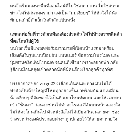
คนจึงเริ่มมองหาพื้นที่ออนไลน์ที่ไม่ใช่สนามงาน ไม่ใช่สนาม
ข่าว ไม่ใช่สนามดราม่า แต่เป็น “มุมเงียบๆ” ให้หัวใจได้นั่ง
พักบนเก้าอี้ตัวเล็กในหัวสักแป๊บหนึ่ง
แพลตฟอร์มที่วางตัวเหมือนห้องส่วนตัว ไม่ใช่ห้างสรรพสินค้า
ที่ตะโกนใส่ผู้ใช้
บนโลกเว็บมีแพลตฟอร์มมากมายที่เปิดหน้าแรกมาพร้อม
เสียงดังในรูปแบบป๊อปอัป แบนเนอร์ ข้อความโปรโมต และ
ปุ่มชวนคลิกเต็มไปหมด จนคนที่เข้ามาเพราะอยากพัก กลับ
รู้สึกเหมือนหลุดเข้าตลาดนัดที่มีคนร้องเรียกลูกค้าทุกทิศ
บรรยากาศของ virgo222 เลือกเดินคนละทาง มันไม่ได้
ทำตัวเป็นห้างใหญ่ที่โหมทุกอย่างขึ้นมาพร้อมกัน แต่เหมือน
ห้องเงียบๆ ที่จัดของไว้เป็นที่ แยกโซนชัดเจน และให้เวลาคน
เข้า “ชินตา” ก่อนจะชวนไปทำอะไรต่อ สีสันบนหน้าจอจงใจ
ไม่ให้ตะโกนเกินไป ตัวหนังสือไม่ได้เบียดกันจนลายตา ช่อง
ว่างระหว่างองค์ประกอบต่างๆ ถูกปล่อยไว้ให้สายตาหายใจ