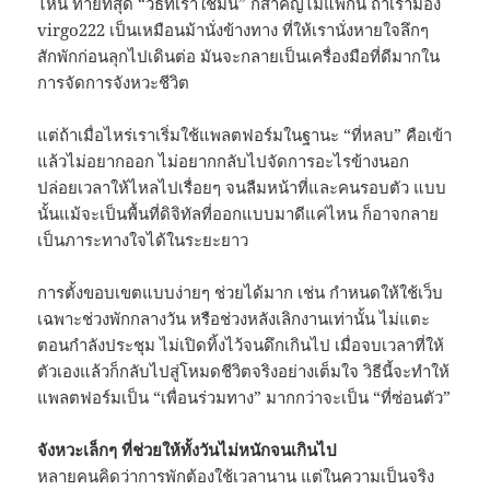
ไหน ท้ายที่สุด “วิธีที่เราใช้มัน” ก็สำคัญไม่แพ้กัน ถ้าเรามอง
virgo222 เป็นเหมือนม้านั่งข้างทาง ที่ให้เรานั่งหายใจลึกๆ
สักพักก่อนลุกไปเดินต่อ มันจะกลายเป็นเครื่องมือที่ดีมากใน
การจัดการจังหวะชีวิต
แต่ถ้าเมื่อไหร่เราเริ่มใช้แพลตฟอร์มในฐานะ “ที่หลบ” คือเข้า
แล้วไม่อยากออก ไม่อยากกลับไปจัดการอะไรข้างนอก
ปล่อยเวลาให้ไหลไปเรื่อยๆ จนลืมหน้าที่และคนรอบตัว แบบ
นั้นแม้จะเป็นพื้นที่ดิจิทัลที่ออกแบบมาดีแค่ไหน ก็อาจกลาย
เป็นภาระทางใจได้ในระยะยาว
การตั้งขอบเขตแบบง่ายๆ ช่วยได้มาก เช่น กำหนดให้ใช้เว็บ
เฉพาะช่วงพักกลางวัน หรือช่วงหลังเลิกงานเท่านั้น ไม่แตะ
ตอนกำลังประชุม ไม่เปิดทิ้งไว้จนดึกเกินไป เมื่อจบเวลาที่ให้
ตัวเองแล้วก็กลับไปสู่โหมดชีวิตจริงอย่างเต็มใจ วิธีนี้จะทำให้
แพลตฟอร์มเป็น “เพื่อนร่วมทาง” มากกว่าจะเป็น “ที่ซ่อนตัว”
จังหวะเล็กๆ ที่ช่วยให้ทั้งวันไม่หนักจนเกินไป
หลายคนคิดว่าการพักต้องใช้เวลานาน แต่ในความเป็นจริง