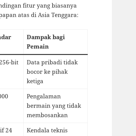
ndingan fitur yang biasanya
papan atas di Asia Tenggara:
ndar
Dampak bagi
Pemain
256-bit
Data pribadi tidak
bocor ke pihak
ketiga
000
Pengalaman
bermain yang tidak
membosankan
if 24
Kendala teknis