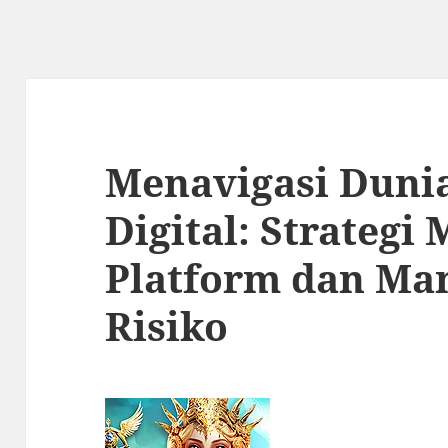
Menavigasi Duni
Digital: Strategi
Platform dan Ma
Risiko