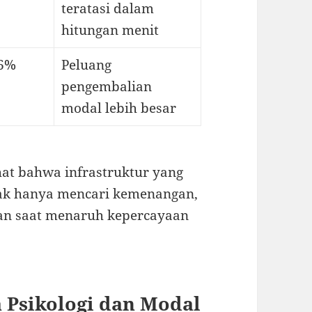
teratasi dalam
hitungan menit
96%
Peluang
pengembalian
modal lebih besar
ihat bahwa infrastruktur yang
dak hanya mencari kemenangan,
ran saat menaruh kepercayaan
a Psikologi dan Modal