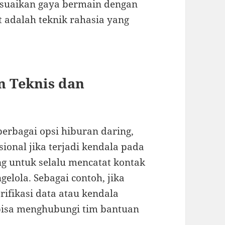
esuaikan gaya bermain dengan
t adalah teknik rahasia yang
 Teknis dan
erbagai opsi hiburan daring,
ional jika terjadi kendala pada
g untuk selalu mencatat kontak
elola. Sebagai contoh, jika
ifikasi data atau kendala
bisa menghubungi tim bantuan