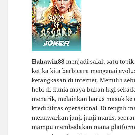
Hahawin88
menjadi salah satu topi
ketika kita berbicara mengenai evolu
ketangkasan di internet. Memilih s
hobi di dunia maya bukan lagi sekad
menarik, melainkan harus masuk ke 
kredibilitas operasional. Di tengah 
menawarkan janji-janji manis, seora
mampu membedakan mana platform 