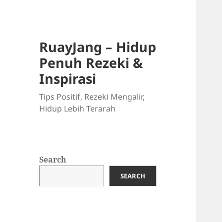
RuayJang – Hidup
Penuh Rezeki &
Inspirasi
Tips Positif, Rezeki Mengalir,
Hidup Lebih Terarah
Search
SEARCH