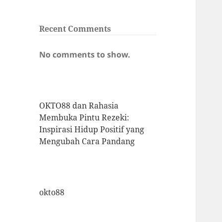
Recent Comments
No comments to show.
OKTO88 dan Rahasia
Membuka Pintu Rezeki:
Inspirasi Hidup Positif yang
Mengubah Cara Pandang
okto88