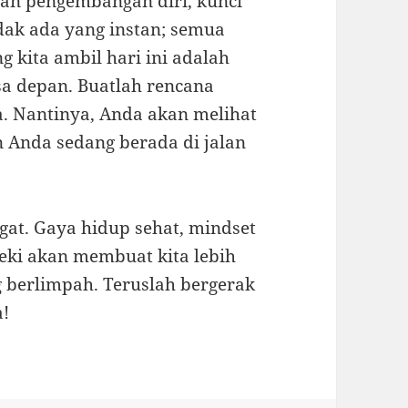
dan pengembangan diri, kunci
idak ada yang instan; semua
g kita ambil hari ini adalah
sa depan. Buatlah rencana
. Nantinya, Anda akan melihat
 Anda sedang berada di jalan
gat. Gaya hidup sehat, mindset
zeki akan membuat kita lebih
 berlimpah. Teruslah bergerak
a!