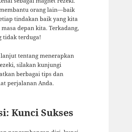
enal sebagai magnet rezeki.
 membantu orang lain—baik
tiap tindakan baik yang kita
k masa depan kita. Terkadang,
 tidak terduga!
lanjut tentang menerapkan
ezeki, silakan kunjungi
atkan berbagai tips dan
at perjalanan Anda.
si: Kunci Sukses