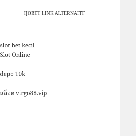
IJOBET LINK ALTERNAITF
slot bet kecil
Slot Online
depo 10k
สล็อต virgo88.vip