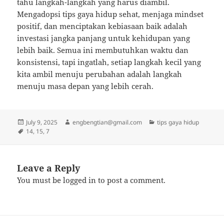
tahu langkah-langkah yang harus diambil.
Mengadopsi tips gaya hidup sehat, menjaga mindset
positif, dan menciptakan kebiasaan baik adalah
investasi jangka panjang untuk kehidupan yang
lebih baik. Semua ini membutuhkan waktu dan
konsistensi, tapi ingatlah, setiap langkah kecil yang
kita ambil menuju perubahan adalah langkah
menuju masa depan yang lebih cerah.
Posted
Author
Categories
July 9, 2025
engbengtian@gmail.com
tips gaya hidup
on
Tags
14
,
15
,
7
Leave a Reply
You must be
logged in
to post a comment.
Post