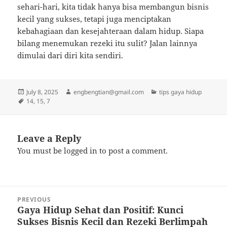
sehari-hari, kita tidak hanya bisa membangun bisnis
kecil yang sukses, tetapi juga menciptakan
kebahagiaan dan kesejahteraan dalam hidup. Siapa
bilang menemukan rezeki itu sulit? Jalan lainnya
dimulai dari diri kita sendiri.
Posted
Author
Categories
July 8, 2025
engbengtian@gmail.com
tips gaya hidup
on
Tags
14
,
15
,
7
Leave a Reply
You must be
logged in
to post a comment.
Post
PREVIOUS
navigation
Gaya Hidup Sehat dan Positif: Kunci
Previous
Sukses Bisnis Kecil dan Rezeki Berlimpah
post: