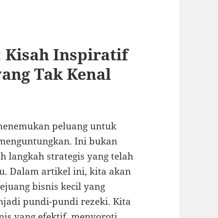
 Kisah Inspiratif
yang Tak Kenal
ng menemukan peluang untuk
menguntungkan. Ini bukan
 langkah strategis yang telah
. Dalam artikel ini, kita akan
juang bisnis kecil yang
adi pundi-pundi rezeki. Kita
s yang efektif, menyoroti