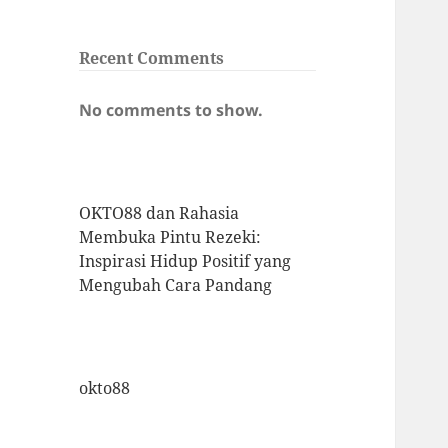
Recent Comments
No comments to show.
OKTO88 dan Rahasia
Membuka Pintu Rezeki:
Inspirasi Hidup Positif yang
Mengubah Cara Pandang
okto88