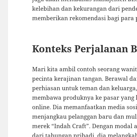
kelebihan dan kekurangan dari pend
memberikan rekomendasi bagi para 
Konteks Perjalanan B
Mari kita ambil contoh seorang wani
pecinta kerajinan tangan. Berawal d
perhiasan untuk teman dan keluarg
membawa produknya ke pasar yang le
online. Dia memanfaatkan media sos
menjangkau pelanggan baru dan mula
merek “Indah Craft”. Dengan modal a
dari tabungan pribadi, dia melangka