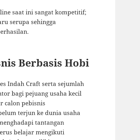
ine saat ini sangat kompetitif;
aru serupa sehingga
erhasilan.
nis Berbasis Hobi
es Indah Craft serta sejumlah
tor bagi pejuang usaha kecil
 calon pebisnis
elum terjun ke dunia usaha
menghadapi tantangan
erus belajar mengikuti