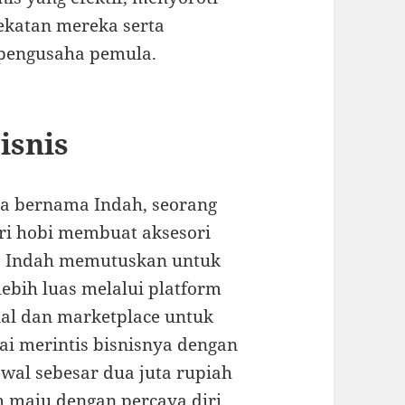
ekatan mereka serta
pengusaha pemula.
isnis
ta bernama Indah, seorang
ari hobi membuat aksesori
a, Indah memutuskan untuk
bih luas melalui platform
ial dan marketplace untuk
i merintis bisnisnya dengan
wal sebesar dua juta rupiah
h maju dengan percaya diri.