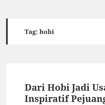
Tag:
hobi
Dari Hobi Jadi Us
Inspiratif Pejuan