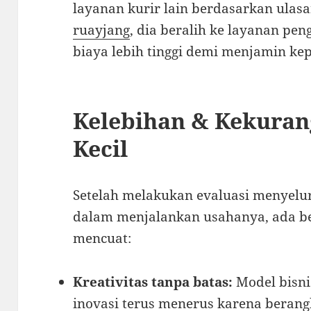
layanan kurir lain berdasarkan ulasa
ruayjang
, dia beralih ke layanan p
biaya lebih tinggi demi menjamin k
Kelebihan & Kekuran
Kecil
Setelah melakukan evaluasi menyelu
dalam menjalankan usahanya, ada be
mencuat:
Kreativitas tanpa batas:
Model bisni
inovasi terus menerus karena berangk