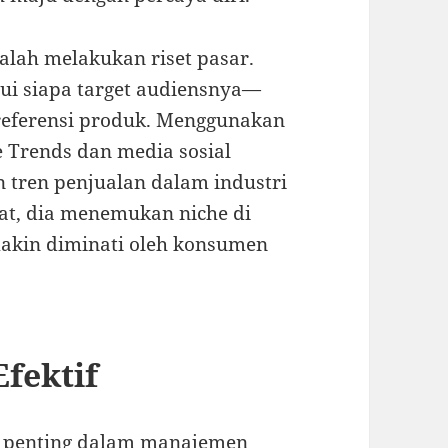
alah melakukan riset pasar.
i siapa target audiensnya—
referensi produk. Menggunakan
e Trends dan media sosial
 tren penjualan dalam industri
at, dia menemukan niche di
akin diminati oleh konsumen
fektif
t penting dalam manajemen