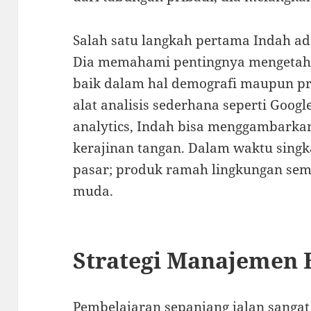
Salah satu langkah pertama Indah ad
Dia memahami pentingnya mengetahu
baik dalam hal demografi maupun p
alat analisis sederhana seperti Googl
analytics, Indah bisa menggambarkan
kerajinan tangan. Dalam waktu singk
pasar; produk ramah lingkungan sem
muda.
Strategi Manajemen E
Pembelajaran sepanjang jalan sanga