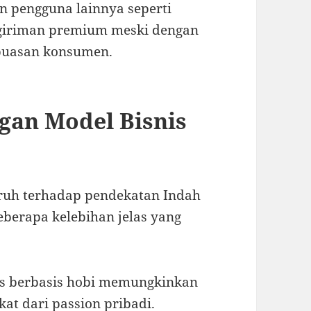
n pengguna lainnya seperti
engiriman premium meski dengan
epuasan konsumen.
gan Model Bisnis
ruh terhadap pendekatan Indah
berapa kelebihan jelas yang
s berbasis hobi memungkinkan
at dari passion pribadi.