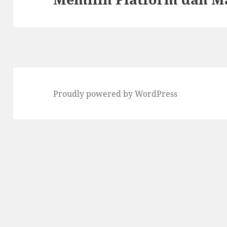
Proudly powered by WordPress