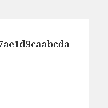
7ae1d9caabcda