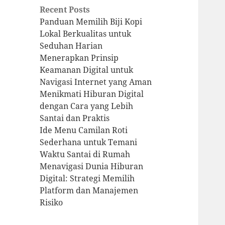
Recent Posts
Panduan Memilih Biji Kopi
Lokal Berkualitas untuk
Seduhan Harian
Menerapkan Prinsip
Keamanan Digital untuk
Navigasi Internet yang Aman
Menikmati Hiburan Digital
dengan Cara yang Lebih
Santai dan Praktis
Ide Menu Camilan Roti
Sederhana untuk Temani
Waktu Santai di Rumah
Menavigasi Dunia Hiburan
Digital: Strategi Memilih
Platform dan Manajemen
Risiko