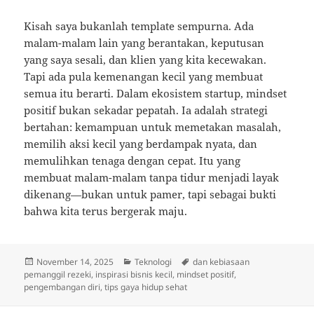
Kisah saya bukanlah template sempurna. Ada
malam-malam lain yang berantakan, keputusan
yang saya sesali, dan klien yang kita kecewakan.
Tapi ada pula kemenangan kecil yang membuat
semua itu berarti. Dalam ekosistem startup, mindset
positif bukan sekadar pepatah. Ia adalah strategi
bertahan: kemampuan untuk memetakan masalah,
memilih aksi kecil yang berdampak nyata, dan
memulihkan tenaga dengan cepat. Itu yang
membuat malam-malam tanpa tidur menjadi layak
dikenang—bukan untuk pamer, tapi sebagai bukti
bahwa kita terus bergerak maju.
Posted
Categories
Tags
November 14, 2025
Teknologi
dan kebiasaan
on
pemanggil rezeki
,
inspirasi bisnis kecil
,
mindset positif
,
pengembangan diri
,
tips gaya hidup sehat