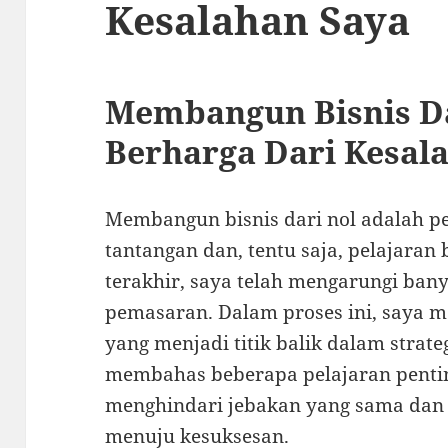
Kesalahan Saya
Membangun Bisnis Da
Berharga Dari Kesal
Membangun bisnis dari nol adalah p
tantangan dan, tentu saja, pelajaran
terakhir, saya telah mengarungi bany
pemasaran. Dalam proses ini, saya 
yang menjadi titik balik dalam strateg
membahas beberapa pelajaran pent
menghindari jebakan yang sama dan
menuju kesuksesan.