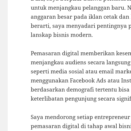
untuk menjangkau pelanggan baru. 
anggaran besar pada iklan cetak dan 
berarti, saya menyadari pentingnya 
lanskap bisnis modern.
Pemasaran digital memberikan kesem
menjangkau audiens secara langsung 
seperti media sosial atau email mark
menggunakan Facebook Ads atau Insta
berdasarkan demografi tertentu bis
keterlibatan pengunjung secara signi
Saya mendorong setiap entrepreneu
pemasaran digital di tahap awal bisni