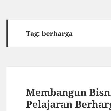
Tag:
berharga
Membangun Bisni
Pelajaran Berhar