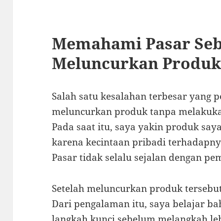
Memahami Pasar Se
Meluncurkan Produ
Salah satu kesalahan terbesar yang 
meluncurkan produk tanpa melakuka
Pada saat itu, saya yakin produk say
karena kecintaan pribadi terhadapnya
Pasar tidak selalu sejalan dengan pem
Setelah meluncurkan produk tersebut
Dari pengalaman itu, saya belajar 
langkah kunci sebelum melangkah lebi