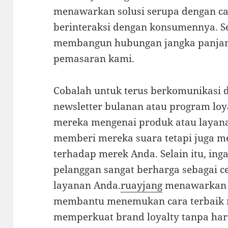
menawarkan solusi serupa dengan car
berinteraksi dengan konsumennya. Sej
membangun hubungan jangka panjang
pemasaran kami.
Cobalah untuk terus berkomunikasi 
newsletter bulanan atau program loy
mereka mengenai produk atau layan
memberi mereka suara tetapi juga m
terhadap merek Anda. Selain itu, ing
pelanggan sangat berharga sebagai c
layanan Anda.
ruayjang
menawarkan 
membantu menemukan cara terbaik m
memperkuat brand loyalty tanpa ha