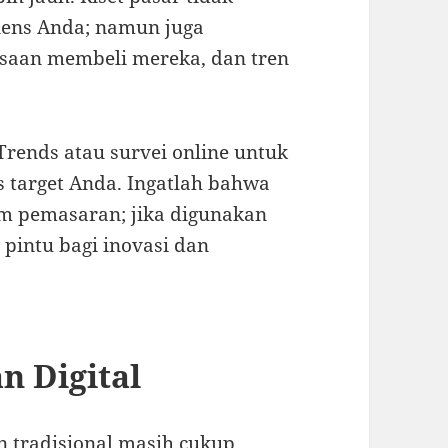
iens Anda; namun juga
aan membeli mereka, dan tren
 Trends atau survei online untuk
 target Anda. Ingatlah bahwa
m pemasaran; jika digunakan
pintu bagi inovasi dan
n Digital
n tradisional masih cukup