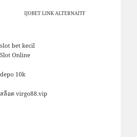
IJOBET LINK ALTERNAITF
slot bet kecil
Slot Online
depo 10k
สล็อต virgo88.vip