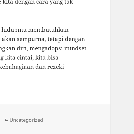
 kita dengan cara yang tak
am hidupmu membutuhkan
 akan sempurna, tetapi dengan
gkan diri, mengadopsi mindset
 kita cintai, kita bisa
kebahagiaan dan rezeki
Categories
Uncategorized