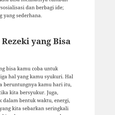
sosialisasi dan berbagi ide;
log yang sederhana.
 Rezeki yang Bisa
ang bisa kamu coba untuk
 tiga hal yang kamu syukuri. Hal
 beruntungnya kamu hari itu,
tika kita bersyukur. Juga,
 dalam bentuk waktu, energi,
ang kita sebarkan seringkali