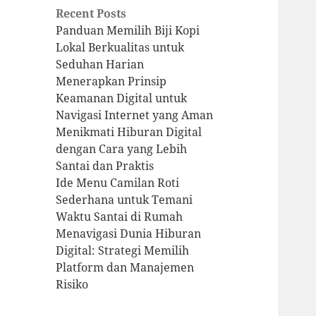
Recent Posts
Panduan Memilih Biji Kopi
Lokal Berkualitas untuk
Seduhan Harian
Menerapkan Prinsip
Keamanan Digital untuk
Navigasi Internet yang Aman
Menikmati Hiburan Digital
dengan Cara yang Lebih
Santai dan Praktis
Ide Menu Camilan Roti
Sederhana untuk Temani
Waktu Santai di Rumah
Menavigasi Dunia Hiburan
Digital: Strategi Memilih
Platform dan Manajemen
Risiko