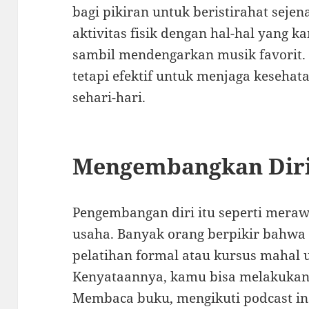
bagi pikiran untuk beristirahat seje
aktivitas fisik dengan hal-hal yang 
sambil mendengarkan musik favorit. I
tetapi efektif untuk menjaga keseh
sehari-hari.
Mengembangkan Diri
Pengembangan diri itu seperti mera
usaha. Banyak orang berpikir bahwa 
pelatihan formal atau kursus mahal
Kenyataannya, kamu bisa melakukan
Membaca buku, mengikuti podcast in