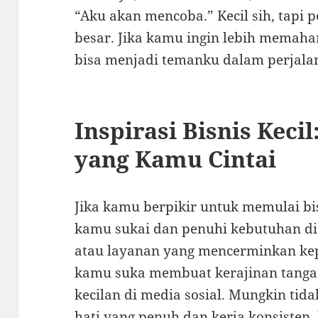
“Aku akan mencoba.” Kecil sih, tapi
besar. Jika kamu ingin lebih memaha
bisa menjadi temanku dalam perjalan
Inspirasi Bisnis Kecil
yang Kamu Cintai
Jika kamu berpikir untuk memulai bis
kamu sukai dan penuhi kebutuhan di
atau layanan yang mencerminkan kep
kamu suka membuat kerajinan tangan,
kecilan di media sosial. Mungkin tida
hati yang penuh dan kerja konsisten,