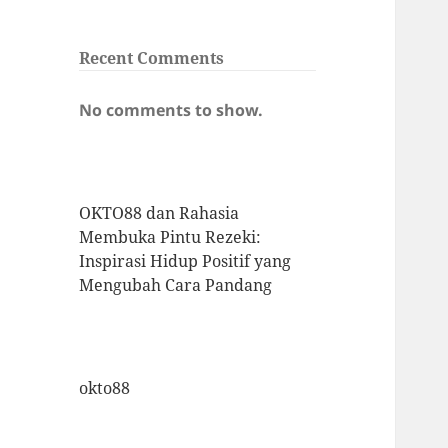
Recent Comments
No comments to show.
OKTO88 dan Rahasia
Membuka Pintu Rezeki:
Inspirasi Hidup Positif yang
Mengubah Cara Pandang
okto88