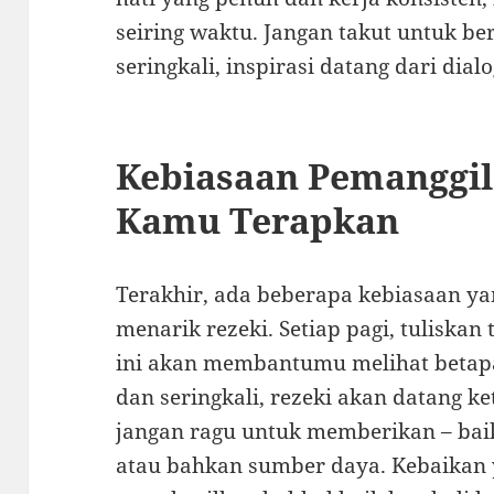
seiring waktu. Jangan takut untuk ber
seringkali, inspirasi datang dari dia
Kebiasaan Pemanggil
Kamu Terapkan
Terakhir, ada beberapa kebiasaan y
menarik rezeki. Setiap pagi, tuliskan
ini akan membantumu melihat betapa
dan seringkali, rezeki akan datang ke
jangan ragu untuk memberikan – baik
atau bahkan sumber daya. Kebaikan y