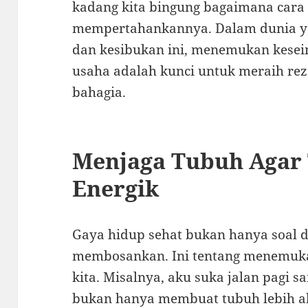
kadang kita bingung bagaimana cara
mempertahankannya. Dalam dunia y
dan kesibukan ini, menemukan kesei
usaha adalah kunci untuk meraih re
bahagia.
Menjaga Tubuh Agar 
Energik
Gaya hidup sehat bukan hanya soal die
membosankan. Ini tentang menemukan
kita. Misalnya, aku suka jalan pagi 
bukan hanya membuat tubuh lebih ak