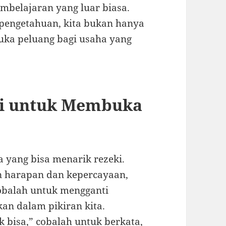
embelajaran yang luar biasa.
pengetahuan, kita bukan hanya
uka peluang bagi usaha yang
nci untuk Membuka
 yang bisa menarik rezeki.
n harapan dan kepercayaan,
Cobalah untuk mengganti
kan dalam pikiran kita.
ak bisa,” cobalah untuk berkata,