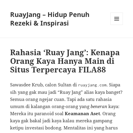
RuayJang – Hidup Penuh
Rezeki & Inspirasi
MENU
AND
WIDGETS
Rahasia ‘Ruay Jang’: Kenapa
Orang Kaya Hanya Main di
Situs Terpercaya FILA88
Sawasdee Krub, calon Sultan di
. Siapa
ruayjang.com
sih yang gak mau jadi “Ruay Jang” alias kaya banget?
Semua orang ngejar cuan. Tapi ada satu rahasia
umum di kalangan orang-orang yang
beneran
kaya:
Mereka itu paranoid soal
Keamanan Aset
. Orang
kaya gak bakal jadi kaya kalau mereka gampang
ketipu investasi bodong. Mentalitas ini yang harus