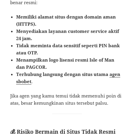
benar resmi:
Memiliki alamat situs dengan domain aman
(HTTPS).
Menyediakan layanan customer service aktif
24 jam.
Tidak meminta data sensitif seperti PIN bank
atau OTP.
Menampilkan logo lisensi resmi Isle of Man
dan PAGCOR.
Terhubung langsung dengan situs utama
agen
sbobet
.
Jika agen yang kamu temui tidak memenuhi poin di
atas, besar kemungkinan situs tersebut palsu.
💰 Risiko Bermain di Situs Tidak Resmi