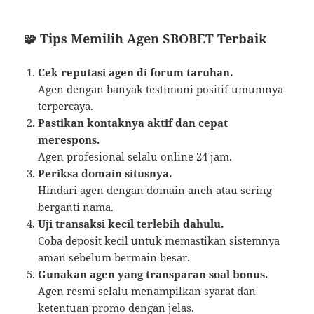
🧩 Tips Memilih Agen SBOBET Terbaik
Cek reputasi agen di forum taruhan.
Agen dengan banyak testimoni positif umumnya
terpercaya.
Pastikan kontaknya aktif dan cepat
merespons.
Agen profesional selalu online 24 jam.
Periksa domain situsnya.
Hindari agen dengan domain aneh atau sering
berganti nama.
Uji transaksi kecil terlebih dahulu.
Coba deposit kecil untuk memastikan sistemnya
aman sebelum bermain besar.
Gunakan agen yang transparan soal bonus.
Agen resmi selalu menampilkan syarat dan
ketentuan promo dengan jelas.