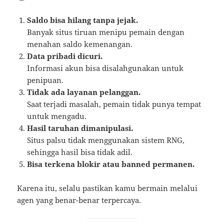
Saldo bisa hilang tanpa jejak.
Banyak situs tiruan menipu pemain dengan
menahan saldo kemenangan.
Data pribadi dicuri.
Informasi akun bisa disalahgunakan untuk
penipuan.
Tidak ada layanan pelanggan.
Saat terjadi masalah, pemain tidak punya tempat
untuk mengadu.
Hasil taruhan dimanipulasi.
Situs palsu tidak menggunakan sistem RNG,
sehingga hasil bisa tidak adil.
Bisa terkena blokir atau banned permanen.
Karena itu, selalu pastikan kamu bermain melalui
agen yang benar-benar terpercaya.