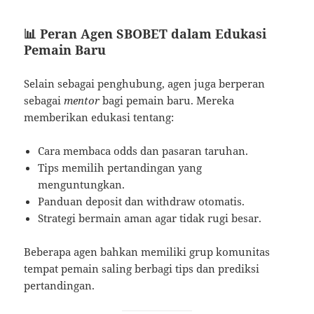
📊 Peran Agen SBOBET dalam Edukasi
Pemain Baru
Selain sebagai penghubung, agen juga berperan
sebagai
mentor
bagi pemain baru. Mereka
memberikan edukasi tentang:
Cara membaca odds dan pasaran taruhan.
Tips memilih pertandingan yang
menguntungkan.
Panduan deposit dan withdraw otomatis.
Strategi bermain aman agar tidak rugi besar.
Beberapa agen bahkan memiliki grup komunitas
tempat pemain saling berbagi tips dan prediksi
pertandingan.