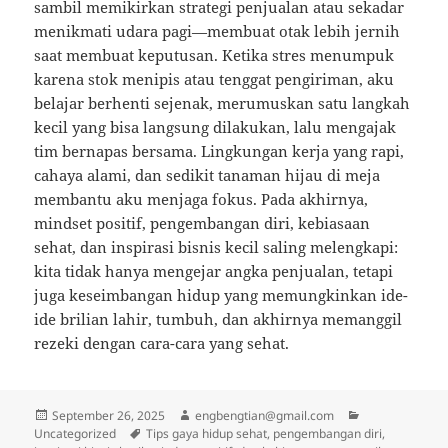
sambil memikirkan strategi penjualan atau sekadar
menikmati udara pagi—membuat otak lebih jernih
saat membuat keputusan. Ketika stres menumpuk
karena stok menipis atau tenggat pengiriman, aku
belajar berhenti sejenak, merumuskan satu langkah
kecil yang bisa langsung dilakukan, lalu mengajak
tim bernapas bersama. Lingkungan kerja yang rapi,
cahaya alami, dan sedikit tanaman hijau di meja
membantu aku menjaga fokus. Pada akhirnya,
mindset positif, pengembangan diri, kebiasaan
sehat, dan inspirasi bisnis kecil saling melengkapi:
kita tidak hanya mengejar angka penjualan, tetapi
juga keseimbangan hidup yang memungkinkan ide-
ide brilian lahir, tumbuh, dan akhirnya memanggil
rezeki dengan cara-cara yang sehat.
Posted
Author
Categories
September 26, 2025
engbengtian@gmail.com
on
Tags
Uncategorized
Tips gaya hidup sehat, pengembangan diri,