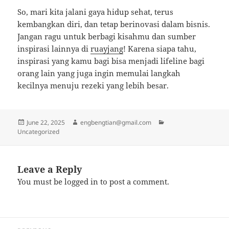
So, mari kita jalani gaya hidup sehat, terus
kembangkan diri, dan tetap berinovasi dalam bisnis.
Jangan ragu untuk berbagi kisahmu dan sumber
inspirasi lainnya di
ruayjang
! Karena siapa tahu,
inspirasi yang kamu bagi bisa menjadi lifeline bagi
orang lain yang juga ingin memulai langkah
kecilnya menuju rezeki yang lebih besar.
Posted
Author
Categories
June 22, 2025
engbengtian@gmail.com
on
Uncategorized
Leave a Reply
You must be
logged in
to post a comment.
Post