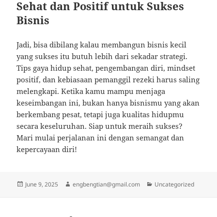
Sehat dan Positif untuk Sukses
Bisnis
Jadi, bisa dibilang kalau membangun bisnis kecil
yang sukses itu butuh lebih dari sekadar strategi.
Tips gaya hidup sehat, pengembangan diri, mindset
positif, dan kebiasaan pemanggil rezeki harus saling
melengkapi. Ketika kamu mampu menjaga
keseimbangan ini, bukan hanya bisnismu yang akan
berkembang pesat, tetapi juga kualitas hidupmu
secara keseluruhan. Siap untuk meraih sukses?
Mari mulai perjalanan ini dengan semangat dan
kepercayaan diri!
Posted
Author
Categories
June 9, 2025
engbengtian@gmail.com
Uncategorized
on