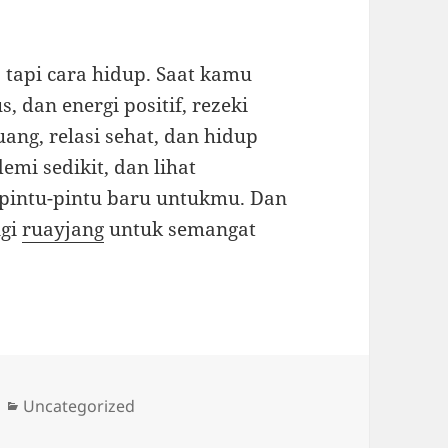
, tapi cara hidup. Saat kamu
, dan energi positif, rezeki
ang, relasi sehat, dan hidup
emi sedikit, dan lihat
intu-pintu baru untukmu. Dan
ngi
ruayjang
untuk semangat
Categories
Uncategorized