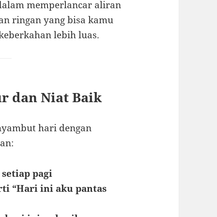
 dalam memperlancar aliran
aan ringan yang bisa kamu
keberkahan lebih luas.
r dan Niat Baik
nyambut hari dengan
an:
 setiap pagi
ti “Hari ini aku pantas