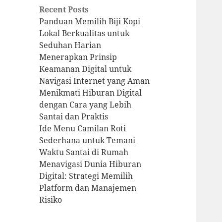
Recent Posts
Panduan Memilih Biji Kopi
Lokal Berkualitas untuk
Seduhan Harian
Menerapkan Prinsip
Keamanan Digital untuk
Navigasi Internet yang Aman
Menikmati Hiburan Digital
dengan Cara yang Lebih
Santai dan Praktis
Ide Menu Camilan Roti
Sederhana untuk Temani
Waktu Santai di Rumah
Menavigasi Dunia Hiburan
Digital: Strategi Memilih
Platform dan Manajemen
Risiko