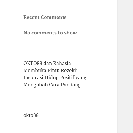
Recent Comments
No comments to show.
OKTO88 dan Rahasia
Membuka Pintu Rezeki:
Inspirasi Hidup Positif yang
Mengubah Cara Pandang
okto88