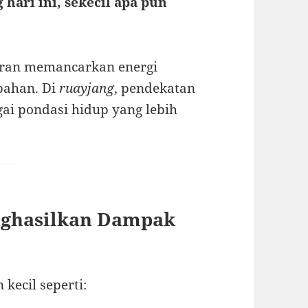
hari ini, sekecil apa pun
iran memancarkan energi
mpahan. Di
ruayjang
, pendekatan
gai pondasi hidup yang lebih
nghasilkan Dampak
kecil seperti: