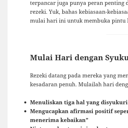
terpancar juga punya peran penting
rezeki. Yuk, bahas kebiasaan-kebias
mulai hari ini untuk membuka pintu 
Mulai Hari dengan Syuku
Rezeki datang pada mereka yang me
kesadaran penuh. Mulailah hari deng
Menuliskan tiga hal yang disyukuri
Mengucapkan afirmasi positif seper
menerima kebaikan”