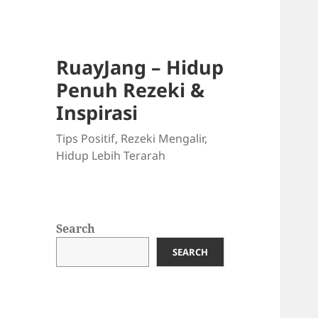
RuayJang – Hidup
Penuh Rezeki &
Inspirasi
Tips Positif, Rezeki Mengalir,
Hidup Lebih Terarah
Search
SEARCH