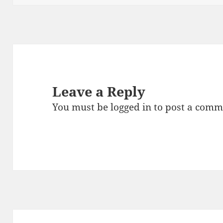
Leave a Reply
You must be
logged in
to post a comm
Post