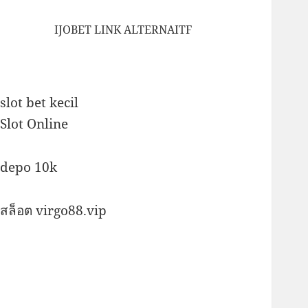
IJOBET LINK ALTERNAITF
slot bet kecil
Slot Online
depo 10k
สล็อต virgo88.vip