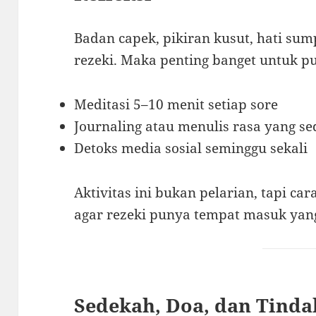
Badan capek, pikiran kusut, hati 
rezeki. Maka penting banget untuk pu
Meditasi 5–10 menit setiap sore
Journaling atau menulis rasa yang s
Detoks media sosial seminggu sekali
Aktivitas ini bukan pelarian, tapi c
agar rezeki punya tempat masuk yan
Sedekah, Doa, dan Tinda