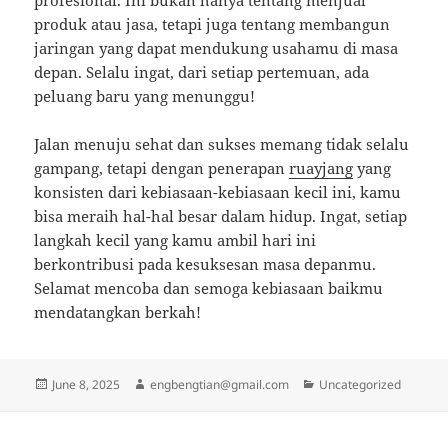
profesional. Ini bukan hanya tentang menjual
produk atau jasa, tetapi juga tentang membangun
jaringan yang dapat mendukung usahamu di masa
depan. Selalu ingat, dari setiap pertemuan, ada
peluang baru yang menunggu!
Jalan menuju sehat dan sukses memang tidak selalu
gampang, tetapi dengan penerapan
ruayjang
yang
konsisten dari kebiasaan-kebiasaan kecil ini, kamu
bisa meraih hal-hal besar dalam hidup. Ingat, setiap
langkah kecil yang kamu ambil hari ini
berkontribusi pada kesuksesan masa depanmu.
Selamat mencoba dan semoga kebiasaan baikmu
mendatangkan berkah!
Posted
Author
Categories
June 8, 2025
engbengtian@gmail.com
Uncategorized
on