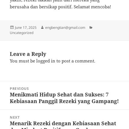
berusaha dan bersikap positif. Selamat mencoba!
Posted
Author
Categories
June 17, 2025
engbengtian@gmail.com
on
Uncategorized
Leave a Reply
You must be
logged in
to post a comment.
Post
PREVIOUS
navigation
Menikmati Hidup Sehat dan Sukses: 7
Previous
Kebiasaan Panggil Rezeki yang Gampang!
post:
NEXT
Menarik Rezeki dengan Kebiasaan Sehat
Next