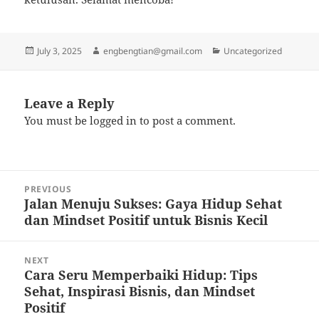
Posted
Author
Categories
July 3, 2025
engbengtian@gmail.com
Uncategorized
on
Leave a Reply
You must be
logged in
to post a comment.
Post
PREVIOUS
navigation
Jalan Menuju Sukses: Gaya Hidup Sehat
Previous
dan Mindset Positif untuk Bisnis Kecil
post:
NEXT
Cara Seru Memperbaiki Hidup: Tips
Next
Sehat, Inspirasi Bisnis, dan Mindset
post:
Positif