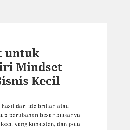
t untuk
ri Mindset
Bisnis Kecil
asil dari ide brilian atau
 tiap perubahan besar biasanya
 kecil yang konsisten, dan pola