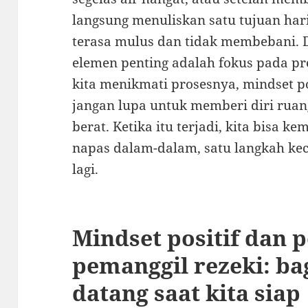
langsung menuliskan satu tujuan hari
terasa mulus dan tidak membebani. D
elemen penting adalah fokus pada pro
kita menikmati prosesnya, mindset po
jangan lupa untuk memberi diri ruang
berat. Ketika itu terjadi, kita bisa k
napas dalam-dalam, satu langkah keci
lagi.
Mindset positif dan p
pemanggil rezeki: ba
datang saat kita siap