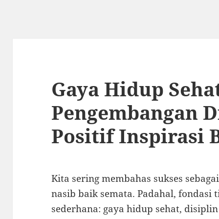
Gaya Hidup Seha
Pengembangan Di
Positif Inspirasi 
Kita sering membahas sukses sebagai h
nasib baik semata. Padahal, fondasi
sederhana: gaya hidup sehat, disiplin