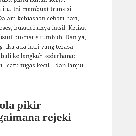
 itu. Ini membuat transisi
alam kebiasaan sehari-hari,
ses, bukan hanya hasil. Ketika
sitif otomatis tumbuh. Dan ya,
 jika ada hari yang terasa
embali ke langkah sederhana:
l, satu tugas kecil—dan lanjut
ola pikir
gaimana rejeki