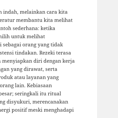
n indah, melainkan cara kita
teratur membantu kita melihat
ontoh sederhana: ketika
ilih untuk melihat
 sebagai orang yang tidak
stensi tindakan. Rezeki terasa
h menyiapkan diri dengan kerja
gan yang dirawat, serta
produk atau layanan yang
orang lain. Kebiasaan
sar; seringkali itu ritual
yang disyukuri, merencanakan
energi positif meski menghadapi