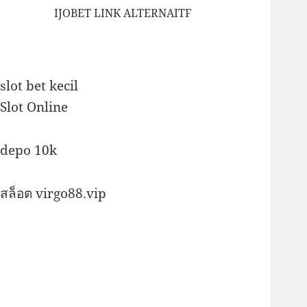
IJOBET LINK ALTERNAITF
slot bet kecil
Slot Online
depo 10k
สล็อต virgo88.vip