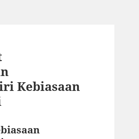
t
an
ri Kebiasaan
i
ebiasaan