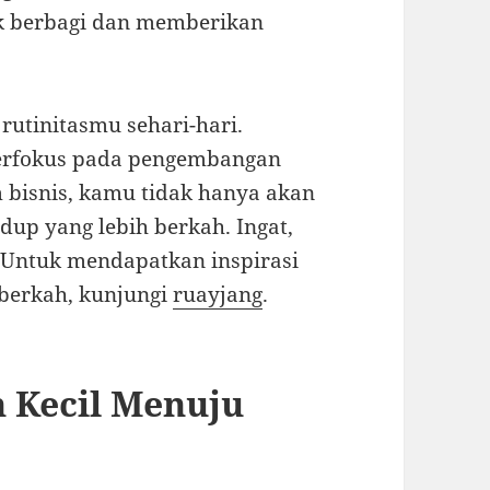
uk berbagi dan memberikan
utinitasmu sehari-hari.
berfokus pada pengembangan
 bisnis, kamu tidak hanya akan
dup yang lebih berkah. Ingat,
. Untuk mendapatkan inspirasi
 berkah, kunjungi
ruayjang
.
 Kecil Menuju