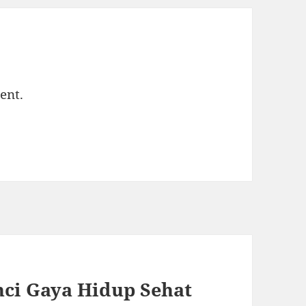
ent.
nci Gaya Hidup Sehat