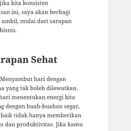
ka kita konsisten
san ini, saya akan berbagi
a ambil, mulai dari sarapan
bisnis.
arapan Sehat
. Menyambut hari dengan
a yang tak boleh dilewatkan.
hari menentukan energi kita
ing dengan buah-buahan segar,
ng baik tidak hanya memberikan
us dan produktivitas. Jika kamu