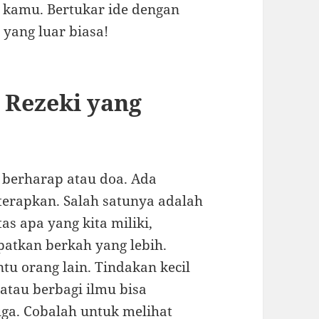
s kamu. Bertukar ide dengan
 yang luar biasa!
 Rezeki yang
 berharap atau doa. Ada
terapkan. Salah satunya adalah
as apa yang kita miliki,
atkan berkah yang lebih.
tu orang lain. Tindakan kecil
atau berbagi ilmu bisa
ga. Cobalah untuk melihat