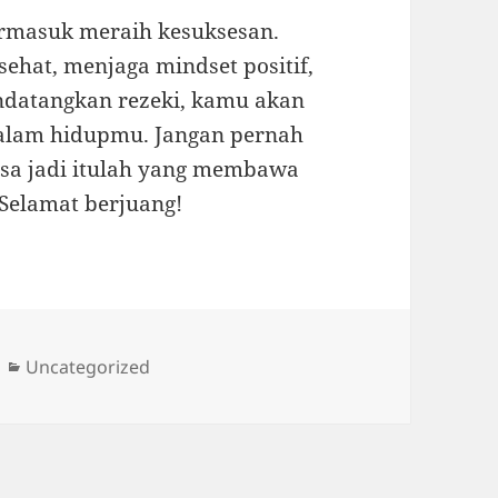
termasuk meraih kesuksesan.
ehat, menjaga mindset positif,
datangkan rezeki, kamu akan
dalam hidupmu. Jangan pernah
isa jadi itulah yang membawa
Selamat berjuang!
Categories
Uncategorized