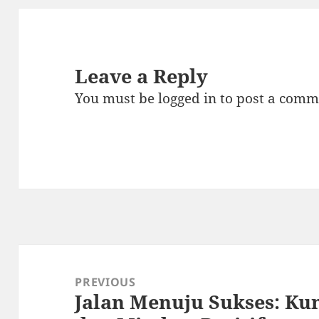
Leave a Reply
You must be
logged in
to post a comm
Post
navigation
PREVIOUS
Jalan Menuju Sukses: Ku
Previous