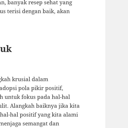
an, banyak resep sehat yang
rus terisi dengan baik, akan
tuk
kah krusial dalam
opsi pola pikir positif,
ah untuk fokus pada hal-hal
lit. Alangkah baiknya jika kita
l-hal positif yang kita alami
a menjaga semangat dan