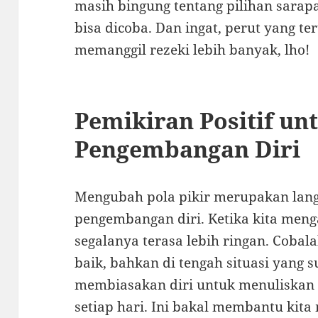
masih bingung tentang pilihan sarap
bisa dicoba. Dan ingat, perut yang te
memanggil rezeki lebih banyak, lho!
Pemikiran Positif un
Pengembangan Diri
Mengubah pola pikir merupakan lang
pengembangan diri. Ketika kita mengad
segalanya terasa lebih ringan. Cobal
baik, bahkan di tengah situasi yang su
membiasakan diri untuk menuliskan ha
setiap hari. Ini bakal membantu kit