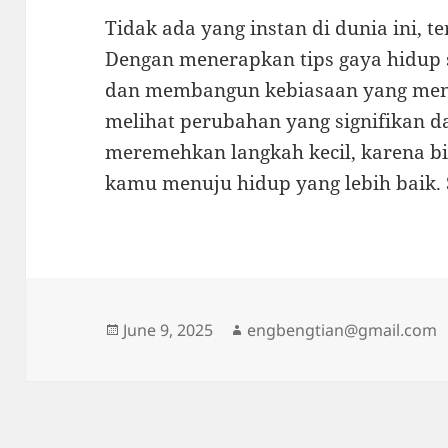
Tidak ada yang instan di dunia ini, 
Dengan menerapkan tips gaya hidup s
dan membangun kebiasaan yang men
melihat perubahan yang signifikan 
meremehkan langkah kecil, karena b
kamu menuju hidup yang lebih baik. 
Posted
Author
June 9, 2025
engbengtian@gmail.com
on