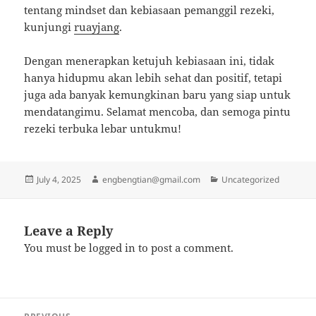
tentang mindset dan kebiasaan pemanggil rezeki,
kunjungi
ruayjang
.
Dengan menerapkan ketujuh kebiasaan ini, tidak
hanya hidupmu akan lebih sehat dan positif, tetapi
juga ada banyak kemungkinan baru yang siap untuk
mendatangimu. Selamat mencoba, dan semoga pintu
rezeki terbuka lebar untukmu!
Posted
Author
Categories
July 4, 2025
engbengtian@gmail.com
Uncategorized
on
Leave a Reply
You must be
logged in
to post a comment.
Post