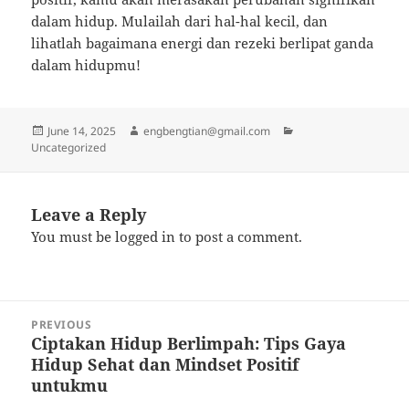
dalam hidup. Mulailah dari hal-hal kecil, dan
lihatlah bagaimana energi dan rezeki berlipat ganda
dalam hidupmu!
Posted
Author
Categories
June 14, 2025
engbengtian@gmail.com
on
Uncategorized
Leave a Reply
You must be
logged in
to post a comment.
Post
PREVIOUS
navigation
Ciptakan Hidup Berlimpah: Tips Gaya
Previous
Hidup Sehat dan Mindset Positif
post:
untukmu