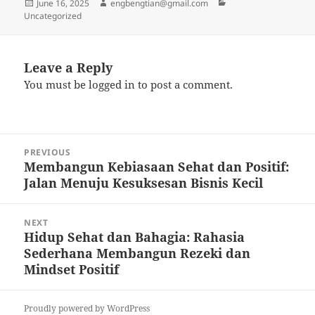
Posted
Author
Categories
June 16, 2025
engbengtian@gmail.com
on
Uncategorized
Leave a Reply
You must be
logged in
to post a comment.
Post
PREVIOUS
navigation
Membangun Kebiasaan Sehat dan Positif:
Previous
Jalan Menuju Kesuksesan Bisnis Kecil
post:
NEXT
Hidup Sehat dan Bahagia: Rahasia
Next
Sederhana Membangun Rezeki dan
post:
Mindset Positif
Proudly powered by WordPress